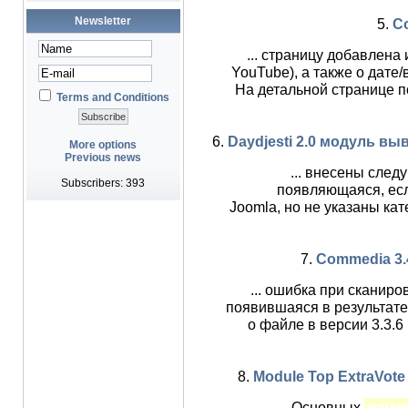
Newsletter
5.
Co
... страницу добавлена
YouTube), а также о дате
На детальной странице 
Terms and Conditions
6.
Daydjesti 2.0 модуль в
More options
Previous news
... внесены сле
Subscribers: 393
появляющаяся, есл
Joomla, но не указаны ка
7.
Commedia 3.4 
... ошибка при сканир
появившаяся в результат
о файле в версии 3.3.
8.
Module Top ExtraVote 
... Основных
изме