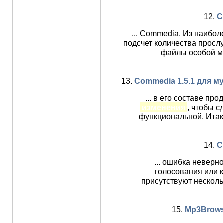
12.
C
... Commedia. Из наибо
подсчет количества просл
файлы особой ме
13.
Commedia 1.5.1 для м
... в его составе п
изменения
, чтобы с
функциональной. Итак
14.
C
... ошибка неверн
голосования или к
присутствуют нескол
15.
Mp3Brows