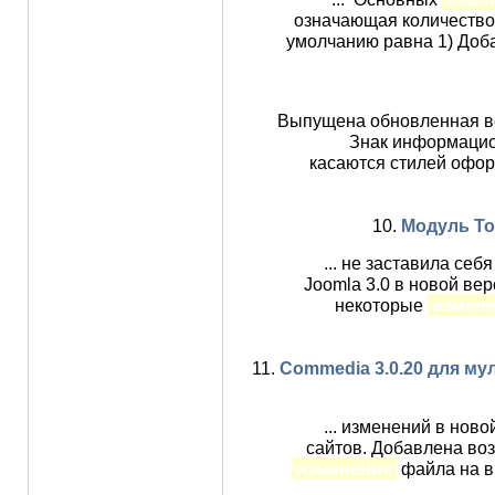
означающая количество 
умолчанию равна 1) Доба
Выпущена обновленная ве
Знак информацио
касаются стилей офор
10.
Модуль Top
... не заставила се
Joomla 3.0 в новой ве
некоторые
измен
11.
Commedia 3.0.20 для м
... изменений в но
сайтов. Добавлена во
изменения
файла на в