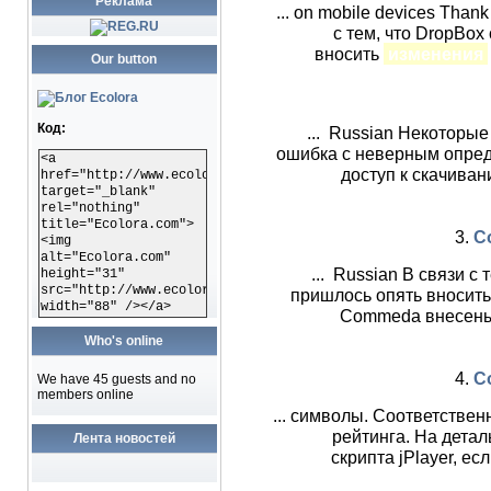
Реклама
... on mobile devices Than
с тем, что DropBox
вносить
изменения
Our button
Код:
... Russian Некоторы
ошибка с неверным опред
<a
доступ к скачиван
href="http://www.ecolora.com"
target="_blank"
rel="nothing"
title="Ecolora.com">
3.
C
<img
alt="Ecolora.com"
... Russian В связи с
height="31"
src="http://www.ecolora.com/images/ecoloracom.gif"
пришлось опять вносит
width="88" /></a>
Commeda внесены 
Who's online
4.
C
We have 45 guests and no
members online
... символы. Соответствен
рейтинга. На детал
Лента новостей
скрипта jPlayer, е