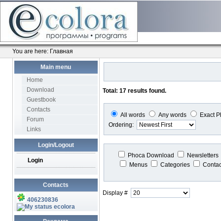
You are here:
Главная
Main menu
Home
Download
Total: 17 results found.
Guestbook
Contacts
All words
Any words
Exact P
Forum
Ordering:
Links
Login/Logout
Phoca Download
Newsletters
Login
Menus
Categories
Conta
Contacts
Display #
406230836
ecolora