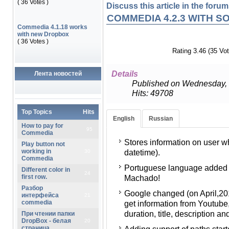
( 36 Votes )
Discuss this article in the forums
COMMEDIA 4.2.3 WITH 
Commedia 4.1.18 works
with new Dropbox
( 36 Votes )
Rating 3.46 (35 Vot
Details
Лента новостей
Published on Wednesday, 
Hits: 49708
Сохраняется информация о
Top Topics
Hits
English
Russian
(логин, IP, дата и время заг
How to pay for
95
Commedia
Добавлен португальский яз
Stores information on user wh
Play button not
working in
datetime).
В связи с тем, что Google
30
Commedia
о видео с Youtube (в апреле
Portuguese language added (
Different color in
Commedia. Теперь снова д
24
first row.
Machado!
заголовке, описании и дат
Разбор
Google changed (on April,201
интерфейса
21
Добавлена поддержка пути
commedia
get information from Youtube,
https://youtu.be/
duration, title, description an
При чтении папки
DropBox - белая
20
В кнопке facebook like изм
страница