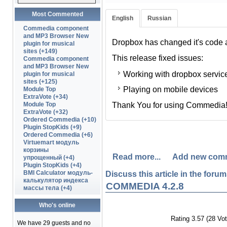
Most Commented
English
Russian
В связи с тем, что DropBox с
Commedia component
вносить изменения в Commedi
and MP3 Browser New
Dropbox has changed it's code a
plugin for musical
В этом релизе только два изм
sites (+149)
This release fixed issues:
Commedia component
корректная работа с новой
and MP3 Browser New
Working with dropbox servic
plugin for musical
Исправлена проблема с п
sites (+125)
Playing on mobile devices
мобильных устройствах.
Module Top
ExtraVote (+34)
Thank You for using Commedia
Спасибо Вам за поддержку пр
Module Top
ExtraVote (+32)
Ordered Commedia (+10)
Plugin StopKids (+9)
Ordered Commedia (+6)
Virtuemart модуль
корзины
Read more...
Add new com
упрощенный (+4)
Plugin StopKids (+4)
BMI Calculator модуль-
Discuss this article in the forums
калькулятор индекса
COMMEDIA 4.2.8
массы тела (+4)
Who's online
Rating 3.57 (28 Vot
We have 29 guests and no