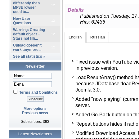
differently than
12
MP3Browser
Details
used to...
Published on Tuesday, 17
New User
12
Hits: 62436
Questions
Warning: Creating
default object +
12
English
Russian
Stars not filli...
Upload doesen't
12
work anymore...
Исправлена проблема с от
See all statistics »
Fixed issue with YouTube vid
странице, появившаяся в 
Newsletter
in previous version.
Метод LoadResultArray() из
LoadResultArray() method h
что JDatabase::loadResultA
because JDatabase::loadRes
с Joomla 3.0.
Joomla 3.0.
Добавлена возможность по
Terms and Conditions
Added "now playing" (current
композиции с Shoutcast (1.x
server.
Добавлена кнопка назад на
More options
Previous news
Added Go-Back button on the 
открывается по ссылке Подр
Subscribers: 393
Repeat buttons hides if radio
Скрывается кнопка "Повтор
Modified Download Access, 
В настройках скачивания, з
Latest Newsletters