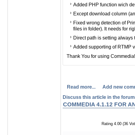
устройств.
Added PHP function wich dete
Исправлено неверное опре
Except download column (and 
таблице, зависящее от коли
Fixed wrong detection of Pr
таблице).
files in folder). It needs for r
Задано принудительная уст
Direct path is setting always
мобильных устройствах.
Added supporting of RTMP vid
Добавлена поддержка RTMP 
Thank You for using Commedia
Спасибо Вам за поддержку пр
Read more...
Add new com
Discuss this article in the forums
COMMEDIA 4.1.12 FOR A
Rating 4.00 (36 Vot