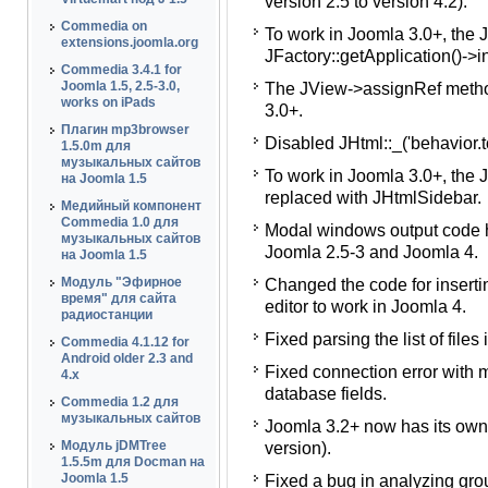
version 2.5 to version 4.2).
работы на Joomla с версии 
Commedia on
To work in Joomla 3.0+, the 
Для работы в Joomla 3.0+ 
extensions.joomla.org
JFactory::getApplication()->i
JFactory::getApplication()->i
Commedia 3.4.1 for
Joomla 1.5, 2.5-3.0,
The JView->assignRef method
Для работы в Joomla 3.0+ 
works on iPads
3.0+.
Отключен класс JHtml::_('beha
Плагин mp3browser
Disabled JHtml::_('behavior.to
1.5.0m для
Для работы в Joomla 3.0+ 
музыкальных сайтов
To work in Joomla 3.0+, the
JHtmlSidebar.
на Joomla 1.5
replaced with JHtmlSidebar.
Медийный компонент
Переписан код вывода мод
Commedia 1.0 для
Modal windows output code ha
Joomla 2.5-3 и Joomla 4.
музыкальных сайтов
Joomla 2.5-3 and Joomla 4.
на Joomla 1.5
Изменен код вставки тегов
Модуль "Эфирное
Changed the code for inserti
работы в Joomla 4.
время" для сайта
editor to work in Joomla 4.
радиостанции
Исправлена ошибка анализ
Fixed parsing the list of files
папке, когда их там нет.
Commedia 4.1.12 for
Android older 2.3 and
Fixed connection error with
Исправлена ошибка в связи
4.x
database fields.
умолчанию у некоторых по
Commedia 1.2 для
музыкальных сайтов
Joomla 3.2+ now has its own s
Для Joomla 3.2+ теперь ф
Модуль jDMTree
version).
(отличная от более старых 
1.5.5m для Docman на
Joomla 1.5
Fixed a bug in analyzing gro
Исправлена ошибка анализ