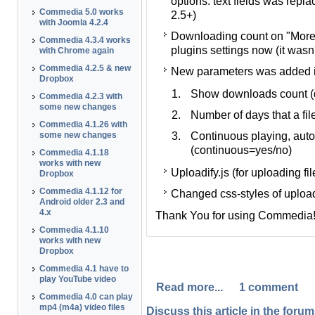
options: text fields was repl
поля с идентификаторами г
Commedia 5.0 works
2.5+)
групп пользователей (тольк
with Joomla 4.2.4
Downloading count on "More
Отображение количества ск
Commedia 4.3.4 works
plugins settings now (it wasn'
плагина Commedia (раньше 
with Chrome again
Commedia 4.2.5 & new
New parameters was added 
В теги Commedia добавлен
Dropbox
Show downloads count (
Показывать количество
Commedia 4.2.3 with
some new changes
Number of days that a fil
Сколько дней считать
Commedia 4.1.26 with
Continuous playing, autom
Автопереход на следу
some new changes
(continuous=yes/no)
(continuous=yes/no)
Commedia 4.1.18
works with new
Uploadify.js (for uploading fi
Uploadify.js (для загрузки 
Dropbox
Commedia 4.1.12 for
Changed css-styles of upload
Немного переписаны стили 
Android older 2.3 and
4.x
Thank You for using Commedia
Спасибо Вам за поддержку пр
Commedia 4.1.10
works with new
Dropbox
Commedia 4.1 have to
play YouTube video
Read more...
1 comment
Commedia 4.0 can play
mp4 (m4a) video files
Discuss this article in the forums