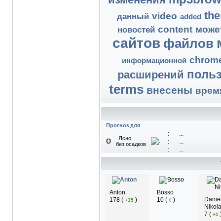
the
video
данный
added
content
може
новостей
сайтов
файлов
chrom
информационной
поль
расширений
terms
внесены
врем
Прогноз для
:
...
Ясно,
o
:
...
без осадков
:
...
Anton
Bosso
Danie
178
(
)
10
(
)
+35
0
Nikol
7
(
+1