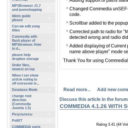
Adding support of paths start
SEF-урл и убрана из описан
MP3Browser J1.7
18
Changed Commedia unSEF-url
проигрыватель (который fa
and joomshopping
code.
Idiots guide
Добавлена полоса прокрут
18
please
Scrollbar added to the popu
подкорректирован вывод п
Can we edit song
18
titles
Corrected path to radio for "
(иногда путь определялся 
Commedia with
detected wrong and radio didn
Добавлено отображение наз
flash player of
17
MP3browser. How
Added displaying of Current
радио в случае, когда выб
to d...
name above player" mode sele
над проигрывателем".
please help
16
dropbox storage
Thank You for using Commedia
Спасибо Вам за поддержку пр
Order files,
15
newest on top
When I set show
article voting to
14
off extravote is...
Read more...
Add new com
Database Mode
14
change root
Discuss this article in the forums
direction
14
(Commedia
COMMEDIA 4.1.26 WITH
Joomla 1.5)
Результаты
12
PollXT
12
Rating 3.41 (44 Vot
COMMEDIA sorts