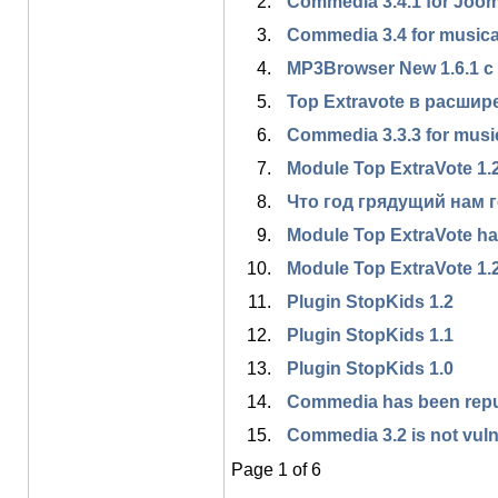
Commedia 3.4.1 for Jooml
Commedia 3.4 for musical 
MP3Browser New 1.6.1 
Top Extravote в расшире
Commedia 3.3.3 for musica
Module Top ExtraVote 1.2.
Что год грядущий нам 
Module Top ExtraVote h
Module Top ExtraVote 1.
Plugin StopKids 1.2
Plugin StopKids 1.1
Plugin StopKids 1.0
Commedia has been repu
Commedia 3.2 is not vuln
Page 1 of 6