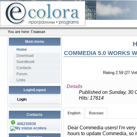
You are here:
Главная
Main menu
Н
Home
COMMEDIA 5.0 WORKS WI
Download
Guestbook
Contacts
Rating 2.59 (27 Vot
Forum
Links
Details
Login/Logout
Published on Sunday, 30 
Hits: 17614
Login
Уважаемые друзья! Наконец-то
English
Russian
Contacts
чтобы провести работу по ада
PHP 8. И я с радостью предс
406230836
которой сохранена поддержка J
Dear Commedia users! I'm very ha
ecolora
время добавлена поддержка п
hours to update Commedia, so i