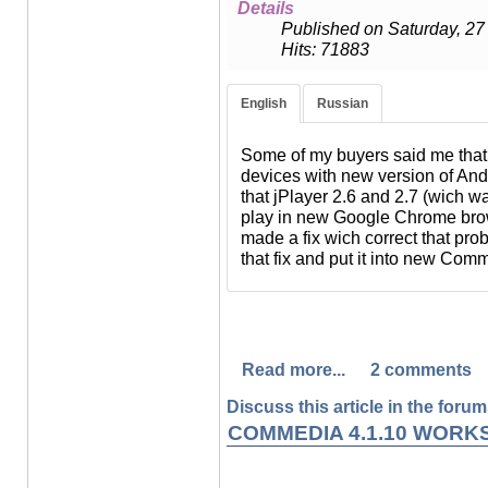
Details
Published on Saturday, 2
Hits: 71883
English
Russian
Некоторые из моих покупател
перестала работать на некото
Some of my buyers said me tha
Android. Причем проблема, ка
devices with new version of And
браузером Google Chrome, ко
that jPlayer 2.6 and 2.7 (wich 
разработчики. Я провел иссл
play in new Google Chrome brow
разработчики jPlayer знают о
made a fix wich correct that pro
промежуточную подкорректиро
that fix and put it into new Com
я интегрировал в новую Comm
Read more...
2 comments
Discuss this article in the forums
COMMEDIA 4.1.10 WORK