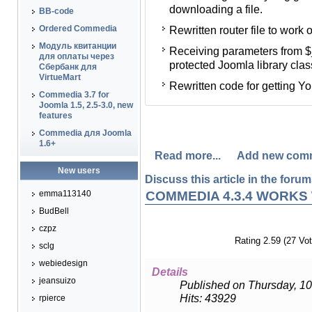
downloading a file.
голосовании и скачивании
BB-code
Ordered Commedia
Rewritten router file to work
Переписан файл роутера с 
Модуль квитанции
Receiving parameters from
Получение параметров из
для оплаты через
protected Joomla library class
методы классов библиотеки
Сбербанк для
VirtueMart
Rewritten code for getting Yo
Переписан код получения 
Commedia 3.7 for
Joomla 1.5, 2.5-3.0, new
features
Commedia для Joomla
1.6+
Read more...
Add new com
New users
Discuss this article in the forums
emma113140
COMMEDIA 4.3.4 WORKS
BudBell
czpz
Rating 2.59 (27 Vot
sclg
webiedesign
Details
jeansuizo
Published on Thursday, 10
Hits: 43929
rpierce