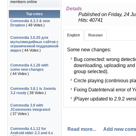
members online
Details
Published on Friday, 24 Ju
Top votes
Hits: 40741
Commedia 4.3.3 & new
Dropbox
( 49 Votes )
English
Russian
Некоторые изменения:
Commedia 3.0.20 для
мультимедийных сайтов с
ограниченной поддержкой
Обнаружена и исправлена
Some new changes:
видео
( 44 Votes )
групп пользователей, имею
Bug corrected: wrong detectio
или закачке, появившаяся в
downloading, uploading and v
пустое значение - ни одна г
Commedia 4.1.26 with
some new changes
group selected).
( 44 Votes )
Исключил YouTube из цикл
Circle playing (continious p
Исправлена ошибка DateInt
Commedia 3.8.1 is Joomla
Fixing DateInterval error of Y
которого ограничил доступ 
3.2 ready
( 39 Votes )
jPlayer updated to 2.9.2 vers
jPlayer обновлен до версии
Commedia 3.9 with
JComments integrated
( 37 Votes )
Read more...
Add new com
Commedia 4.1.12 for
Android older 2.3 and 4.x