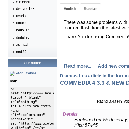
weiseger
dwayne123
English
Russian
overtsr
There was some problems with 
В связи с обновлениями Chrom
ulrukia
blocked flash from the latest ve
проигрыванием файлов в Com
beitollahi
Thank You for using Commedia
Спасибо Вам за поддержку пр
dmlafleur
asimash
matt83
Our button
Read more...
Add new com
Discuss this article in the forums
Код:
COMMEDIA 4.3.3 & NEW
<a
href="http://www.ecolora.com"
target="_blank"
Rating 3.43 (49 Vot
rel="nothing"
title="Ecolora.com">
<img
Details
alt="Ecolora.com"
Published on Wednesday, 
height="31"
src="http://www.ecolora.com/images/ecoloracom.gif"
Hits: 57445
width="88" /></a>