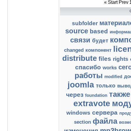
«
Start
Prev
материал
subfolder
source
based
информа
комп
связи
будет
lice
changed
компонент
distribute
files
rights
сег
спасибо
works
работы
до
modified
joomla
только
выво
также
через
foundation
extravote
мод
сервера
windows
прод
файла
section
возм
mp3brow
изменения