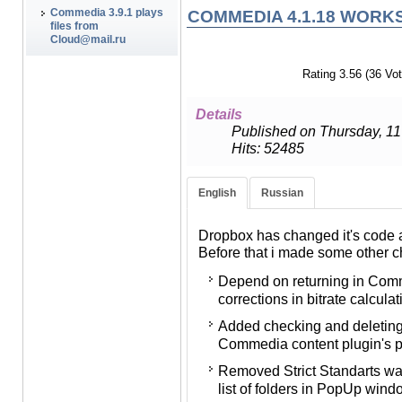
Commedia 3.9.1 plays
COMMEDIA 4.1.18 WORK
files from
Cloud@mail.ru
Rating 3.56 (36 Vot
В связи с тем, что DropBox с
вносить изменения в Commedi
Details
другие коррективы:
Published on Thursday, 1
Hits: 52485
В связи с недавним откато
версии 1.9.7 внесены корр
файла.
English
Russian
Добавлена проверка и удал
Dropbox has changed it's code a
параметров ширины и высо
Before that i made some other
плеера Commedia.
Depend on returning in Comm
Устранено предупреждение S
corrections in bitrate calcula
файле выбора списка папо
Административной панели.
Added checking and deleting '
Commedia content plugin's p
Добавлена функция для оп
PHP (iPad, iPhone, iPod).
Removed Strict Standarts war
list of folders in PopUp wind
Исключено отображение кн