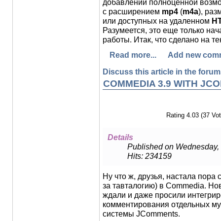
добавлении полноценной возм
с расширением
mp4
(
m4a
), ра
или доступных на удаленном
H
Разумеется, это еще только на
работы. Итак, что сделано на т
Read more...
Add new com
Discuss this article in the forums
COMMEDIA 3.9 WITH JC
Rating 4.03 (37 Vot
Details
Published on Wednesday,
Hits: 234159
Ну что ж, друзья, настала пора
за тавталогию) в Commedia. Нов
ждали и даже просили интегрир
комментирования отдельных м
системы JComments.