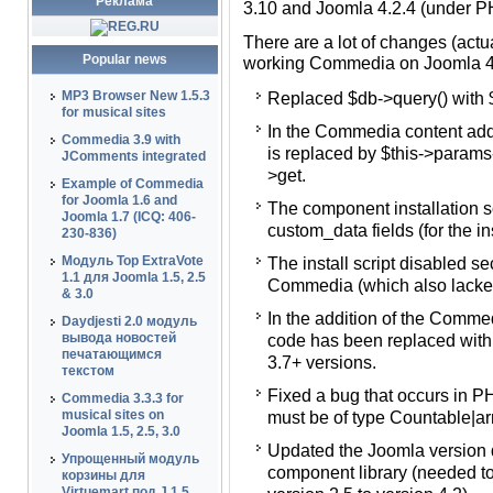
Реклама
3.10 and Joomla 4.2.4 (under P
Сделано на самом деле было 
There are a lot of changes (act
В файлах для версии Jooml
Popular news
working Commedia on Joomla 4.
>execute()
MP3 Browser New 1.5.3
Replaced $db->query() with $
В контентном плагине Com
for musical sites
In the Commedia content add
значений параметров с $thi
Commedia 3.9 with
is replaced by $this->params
JComments integrated
В скрипте установки компо
>get.
Example of Commedia
client_id и custom_data (д
for Joomla 1.6 and
The component installation scr
Joomla 4).
Joomla 1.7 (ICQ: 406-
custom_data fields (for the i
230-836)
В скрипте установки отклю
Модуль Top ExtraVote
The install script disabled se
ранними версиями Commedi
1.1 для Joomla 1.5, 2.5
Commedia (which also lacked 
параметры, связанные с гр
& 3.0
In the addition of the Commed
В плагине кнопки Commedia 
Daydjesti 2.0 модуль
вывода новостей
code has been replaced with "
"if (!$app->isClient('admin')
печатающимся
3.7+ versions.
текстом
Исправлена ошибка, возник
Fixed a bug that occurs in P
Argument #1 ($value) must be 
Commedia 3.3.3 for
musical sites on
must be of type Countable|arra
связанная с группами поль
Joomla 1.5, 2.5, 3.0
Updated the Joomla version 
Обновлена функция опреде
Упрощенный модуль
component library (needed to
компонента Commedia (нуж
корзины для
Virtuemart под J 1.5