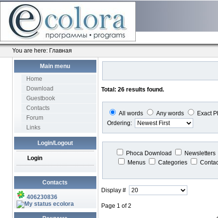
You are here:
Главная
Main menu
Home
Download
Total: 26 results found.
Guestbook
Contacts
All words
Any words
Exact P
Forum
Ordering:
Links
Login/Logout
Phoca Download
Newsletters
Login
Menus
Categories
Conta
Contacts
Display #
406230836
ecolora
Page 1 of 2