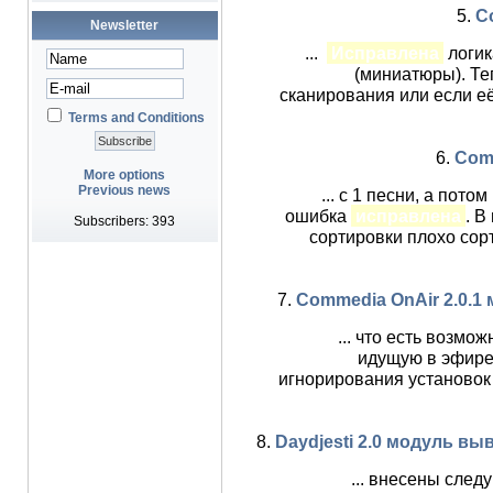
5.
C
Newsletter
...
Исправлена
логик
(миниатюры). Те
сканирования или если её
Terms and Conditions
6.
Comm
More options
Previous news
... с 1 песни, а пот
ошибка
исправлена
. В
Subscribers: 393
сортировки плохо со
7.
Commedia OnAir 2.0.1
... что есть возмо
идущую в эфире.
игнорирования установок 
8.
Daydjesti 2.0 модуль в
... внесены сле