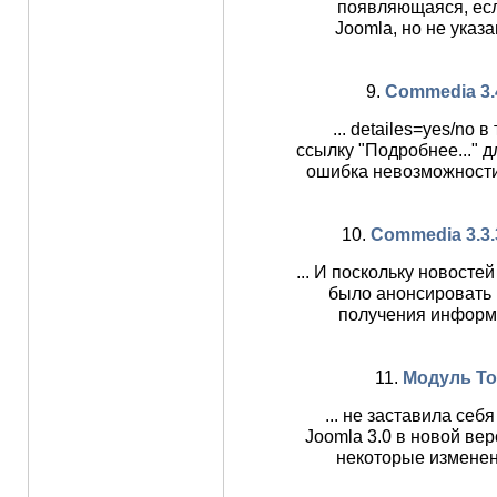
появляющаяся, есл
Joomla, но не указ
9.
Commedia 3.4 
... detailes=yes/no
ссылку "Подробнее..." 
ошибка невозможности
10.
Commedia 3.3.3 
... И поскольку новосте
было анонсировать 
получения информа
11.
Модуль Top
... не заставила се
Joomla 3.0 в новой ве
некоторые изменен