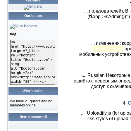
Реклама
... пользователей). В
Our button
(!$app->isAdmin())" н
Код:
<a
... изменения: ко
href="http://www.ecolora.com"
Исправлена
про
target="_blank"
мобильных устройствах.
rel="nothing"
title="Ecolora.com">
<img
alt="Ecolora.com"
height="31"
... Russian Некоторы
src="http://www.ecolora.com/images/ecoloracom.gif"
ошибка с неверным опред
width="88" /></a>
доступ к скачиван
Who's online
We have 21 guests and no
4.
C
members online
... Uploadify.js (for up
Лента новостей
css-styles of upload