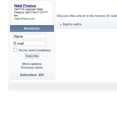
Halal Finance
Yat?r?m yapmak
Halal
Finance
Yat?r?mc? G?r??
leri
Discuss this article in the forums (0 repli
halal-finance.pro
Карта сайта
Newsletter
Terms and Conditions
More options
Previous news
Subscribers: 393