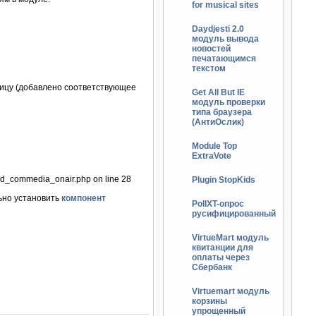
for musical sites
Daydjesti 2.0
модуль вывода
новостей
печатающимся
текстом
ицу (добавлено соответствующее
Get All But IE
модуль проверки
типа браузера
(АнтиОслик)
Module Top
ExtraVote
od_commedia_onair.php on line 28
Plugin StopKids
ьно установить
компонент
PollXT-опрос
русифицированный
VirtueMart модуль
квитанции для
оплаты через
Сбербанк
Virtuemart модуль
корзины
упрощенный