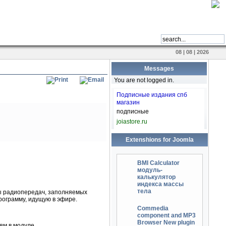
08 | 08 | 2026
Messages
You are not logged in.
Подписные издания спб
магазин
подписные
joiastore.ru
Extenshions for Joomla
BMI Calculator
модуль-
калькулятор
индекса массы
тела
ы радиопередач, заполняемых
рограмму, идущую в эфире.
Commedia
component and MP3
Browser New plugin
ям в модуле.