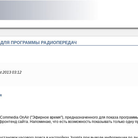
ЛЬ ДЛЯ ПРОГРАММЫ РАДИОПЕРЕДАЧ
t 2013 03:12
я
Commedia OnAir ("Эфирное время"), предназначенного для показа программ
ронтенд сайта. Напоминаю, что есть возможность показывать только одну п
становок часового пояса в настройках Joomla при выводе информации по дн