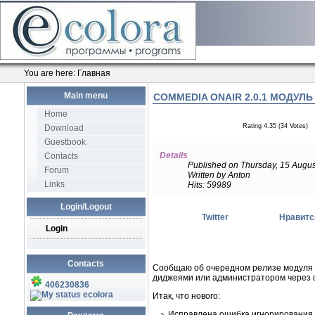
You are here:
Главная
Main menu
COMMEDIA ONAIR 2.0.1 МОДУ
Home
Rating 4.35 (34 Votes)
Download
Guestbook
Details
Contacts
Published on Thursday, 15 Augus
Forum
Written by Anton
Links
Hits: 59989
Login/Logout
Twitter
Нравитс
Login
Contacts
Сообщаю об очередном релизе модуля 
диджеями или администратором через ф
406230836
ecolora
Итак, что нового:
Исправлена ошибка игнорирования у