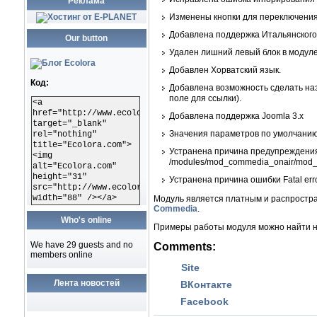
Реклама
Изменены кнопки для переключения
Добавлена поддержка Итальянского
Our button
Удален лишний левый блок в модуле,
Добавлен Хорватский язык.
Код:
Добавлена возможность сделать на
поле для ссылки).
<a
href="http://www.ecolora.com"
Добавлена поддержка Joomla 3.x
target="_blank"
Значения параметров по умолчанию 
rel="nothing"
title="Ecolora.com">
Устранена причина предупреждения Str
<img
/modules/mod_commedia_onair/mod_c
alt="Ecolora.com"
height="31"
Устранена причина ошибки Fatal erro
src="http://www.ecolora.com/images/ecoloracom.gif"
width="88" /></a>
Модуль является платным и распростра
Commedia
.
Who's online
Примеры работы модуля можно найти 
We have 29 guests and no
Comments:
members online
Site
Лента новостей
ВКонтакте
Facebook