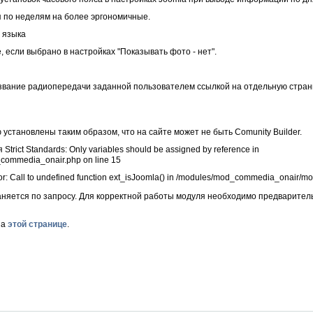
 по неделям на более эргономичные.
 языка
 если выбрано в настройках "Показывать фото - нет".
звание радиопередачи заданной пользователем ссылкой на отдельную стран
установлены таким образом, что на сайте может не быть Comunity Builder.
ict Standards: Only variables should be assigned by reference in
ommedia_onair.php on line 15
r: Call to undefined function ext_isJoomla() in /modules/mod_commedia_onair/m
няется по запросу. Для корректной работы модуля необходимо предварител
на
этой странице
.