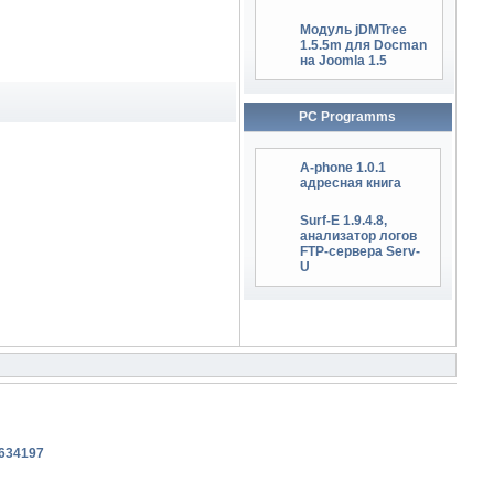
Модуль jDMTree
1.5.5m для Docman
на Joomla 1.5
PC Programms
A-phone 1.0.1
адресная книга
Surf-E 1.9.4.8,
анализатор логов
FTP-сервера Serv-
U