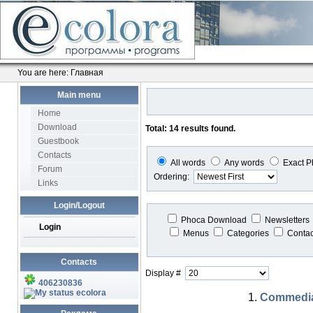
You are here:
Главная
Main menu
Home
Download
Total: 14 results found.
Guestbook
Contacts
All words
Any words
Exact P
Forum
Ordering:
Links
Login/Logout
Phoca Download
Newsletters
Login
Menus
Categories
Conta
Contacts
Display #
406230836
ecolora
1.
Commedia 3