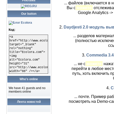
Реклама
... файлов (включается в 
Вы с
можете
отслежива
Google Analytics 
Our button
2.
Daydjesti 2.0 модуль в
Код:
... разделов материа
<a
(полностью исключе
href="http://www.ecolora.com"
target="_blank"
сс
rel="nothing"
title="Ecolora.com">
3.
Commedia 3.4.1
<img
alt="Ecolora.com"
... не с
можете
нажат
height="31"
src="http://www.ecolora.com/images/ecoloracom.gif"
перейти в любое место
width="88" /></a>
путь, хоть включить п
Who's online
4.
C
We have 41 guests and no
members online
... почте. Пример р
посмотреть на Demo-са
Лента новостей