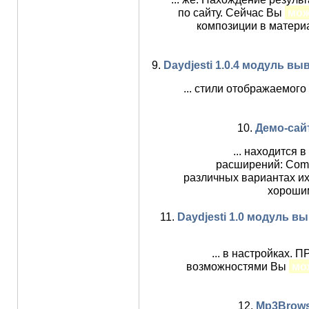
по сайту. Сейчас Вы
мож
композиции в матери
9.
Daydjesti 1.0.4 модуль в
... стили отображаемог
10.
Демо-сай
... находится 
расширений: Comm
различных вариантах их
хорошим
11.
Daydjesti 1.0 модуль в
... в настройках
возможностями Вы
мо
12.
Mp3Brows