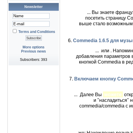
Newsletter
... Вы знаете франц
посетить страницу C
выше стало возможным б
Terms and Conditions
6.
Commedia 1.6.5 для музы
More options
... или . Напоми
Previous news
добавления параметров 
Subscribers: 393
кнопкой Commedia в ре
7.
Включаем кнопку Commed
... Далее Вы
можете
откр
и "насладиться" 
commedia/commedia с и
... же: Нахождение резуль