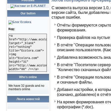
логов популярного ftp-сервер
Реклама
С момента выпуска версии 1.0, 
версии сайта, были добавлены
Our button
старые ошибки.
Отчёты формируются скрыто, 
Код:
формирования.
<a
Проверка файлов на пустые 
href="http://www.ecolora.com"
target="_blank"
В отчёте "Операции пользова
rel="nothing"
описание пользователя. (Каюс
title="Ecolora.com">
<img
Добавлена возможность анали
alt="Ecolora.com"
height="31"
В отчёте "Посетители сервер
src="http://www.ecolora.com/images/ecoloracom.gif"
"Количество скачанных файл
width="88" /></a>
В отчёте "Операции пользова
Who's online
и скачаные файлы.
We have 32 guests and no
Добавил настройки, в которы
members online
(скачано, добавлено) в отчёт
Лента новостей
На время формирования отч
орфографии (*.doc).