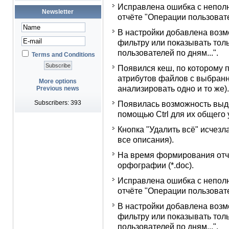
Исправлена ошибка с непол
Newsletter
отчёте "Операции пользовате
В настройки добавлена возм
фильтру или показывать тол
пользователей по дням...".
Terms and Conditions
Появился кеш, по которому 
атрибутов файлов с выбранн
More options
анализировать одно и то же).
Previous news
Subscribers: 393
Появилась возможность выде
помощью Ctrl для их общего 
Кнопка "Удалить всё" исчезла
все описания).
На время формирования отч
орфографии (*.doc).
Исправлена ошибка с непол
отчёте "Операции пользовате
В настройки добавлена возм
фильтру или показывать тол
пользователей по дням...".