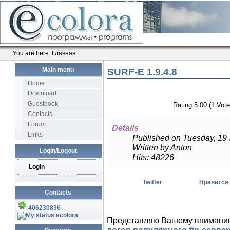
You are here:
Главная
Main menu
SURF-E 1.9.4.8
Home
Download
Guestbook
Rating 5.00 (1 Vote
Contacts
Forum
Details
Links
Published on Tuesday, 19
Written by Anton
Login/Logout
Hits: 48226
Login
Twitter
Нравится
Contacts
406230836
ecolora
Представляю Вашему вниман