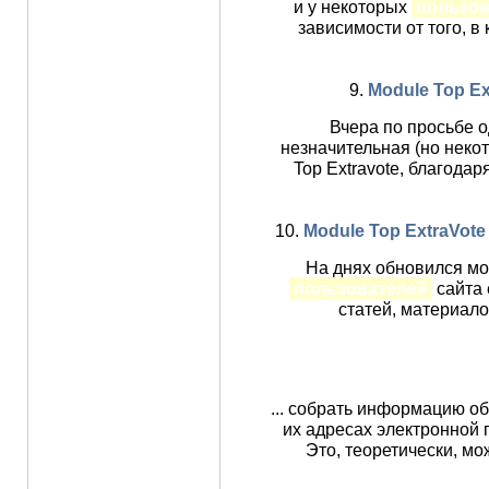
и у некоторых
пользов
зависимости от того, в
9.
Module Top Extr
Вчера по просьбе о
незначительная (но неко
Top Extravote, благодар
10.
Module Top ExtraVote 
На днях обновился мод
пользователей
сайта 
статей, материал
... собрать информацию о
их адресах электронной 
Это, теоретически, м