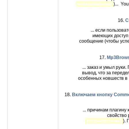
пользователей
)... Yo
16.
C
... если пользова
имеющих доступ
сообщение (чтобы успе
17.
Mp3Brows
... заказ и умыл руки
вывод, что за передел
особенных новшеств в 
18.
Включаем кнопку Commed
... причинам плагину
свойство p
пользователей
).