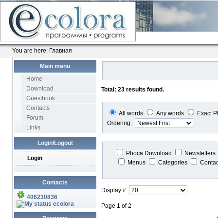
You are here:
Главная
Main menu
Home
Download
Total: 23 results found.
Guestbook
Contacts
All words
Any words
Exact P
Forum
Ordering:
Links
Login/Logout
Phoca Download
Newsletters
Login
Menus
Categories
Conta
Contacts
Display #
406230836
ecolora
Page 1 of 2