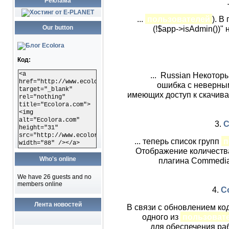
Реклама
...
пользователей
). В
Our button
(!$app->isAdmin())" н
Код:
<a
... Russian Некото
href="http://www.ecolora.com"
ошибка с неверны
target="_blank"
имеющих доступ к скачива
rel="nothing"
title="Ecolora.com">
<img
alt="Ecolora.com"
3.
C
height="31"
src="http://www.ecolora.com/images/ecoloracom.gif"
... теперь список групп
п
width="88" /></a>
Отображение количества
Who's online
плагина Commedia
We have 26 guests and no
members online
4.
C
Лента новостей
В связи с обновлением код
одного из
пользоват
для обеспечения ра