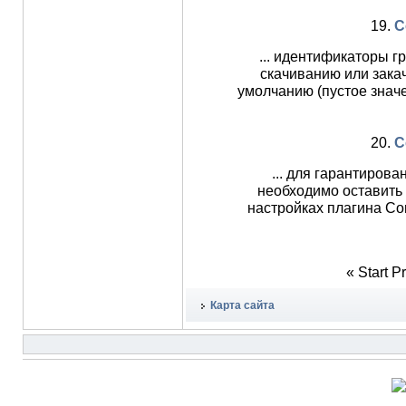
19.
C
... идентификаторы г
скачиванию или закач
умолчанию (пустое знач
20.
C
... для гарантиров
необходимо оставить 
настройках плагина Co
«
Start
P
Карта сайта