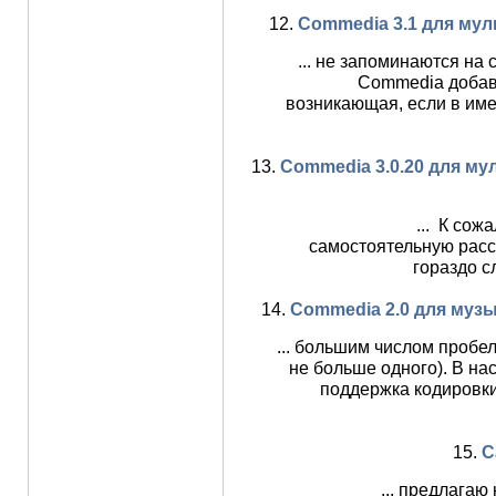
12.
Commedia 3.1 для мул
... не запоминаются на
Commedia добав
возникающая, если в име
13.
Commedia 3.0.20 для м
... К сож
самостоятельную расс
гораздо с
14.
Commedia 2.0 для муз
... большим числом пробе
не больше одного). В на
поддержка кодировки
15.
С
... предлагаю