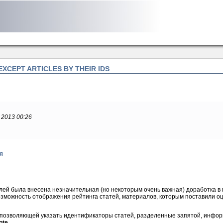
EXCEPT ARTICLES BY THEIR IDS
y 2013 00:26
я
елей была внесена незначительная (но некоторым очень важная) доработка в
возможность отображения рейтинга статей, материалов, которым поставили о
", позволяющей указать идентификаторы статей, разделенные запятой, инфор
ote