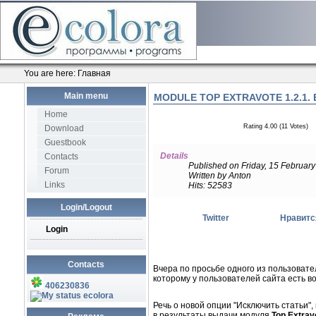
You are here:
Главная
Main menu
MODULE TOP EXTRAVOTE 1.2.1. 
Home
Rating 4.00 (11 Votes)
Download
Guestbook
Details
Contacts
Published on Friday, 15 Februar
Forum
Written by Anton
Links
Hits: 52583
Login/Logout
Twitter
Нравитс
Login
Contacts
Вчера по просьбе одного из пользоват
которому у пользователей сайта есть 
406230836
ecolora
Речь о новой опции "Исключить статьи
в результаты выдачи модуля
Top Extrav