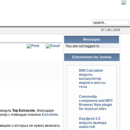
07 | 08 | 2026
Messages
You are not logged in.
Extenshions for Joomla
BMI Calculator
модуль-
калькулятор
индекса массы
тела
Commedia
component and MP3
Browser New plugin
for musical sites
 модуль
Top Extravote
, благодаря
ценку с помощью плагина
ExtraVote
.
Daydjesti 2.0
модуль вывода
мацию о которых не нужно включать
новостей