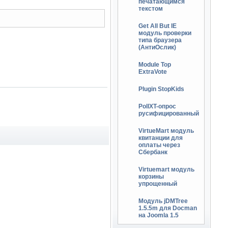
печатающимся
текстом
Get All But IE
модуль проверки
типа браузера
(АнтиОслик)
Module Top
ExtraVote
Plugin StopKids
PollXT-опрос
русифицированный
VirtueMart модуль
квитанции для
оплаты через
Сбербанк
Virtuemart модуль
корзины
упрощенный
Модуль jDMTree
1.5.5m для Docman
на Joomla 1.5