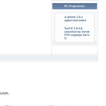
PC Programms
A-phone 1.0.1
адресная книга
Surf-E 1.9.4.8,
анализатор логов
FTP-сервера Serv-
U
NU/GPL.