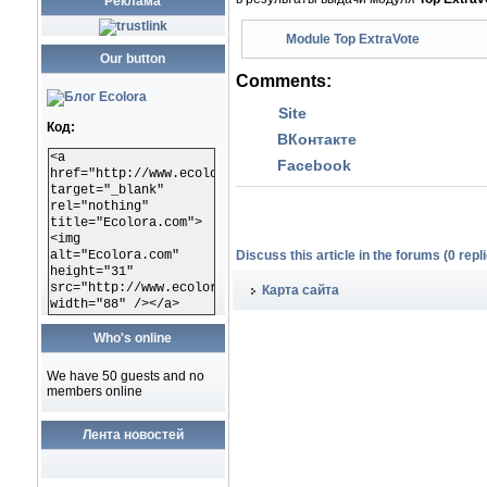
Реклама
Module Top ExtraVote
Our button
Comments:
Site
Код:
ВКонтакте
<a
Facebook
href="http://www.ecolora.com"
target="_blank"
rel="nothing"
title="Ecolora.com">
<img
alt="Ecolora.com"
Discuss this article in the forums (0 repli
height="31"
src="http://www.ecolora.com/images/ecoloracom.gif"
Карта сайта
width="88" /></a>
Who's online
We have 50 guests and no
members online
Лента новостей