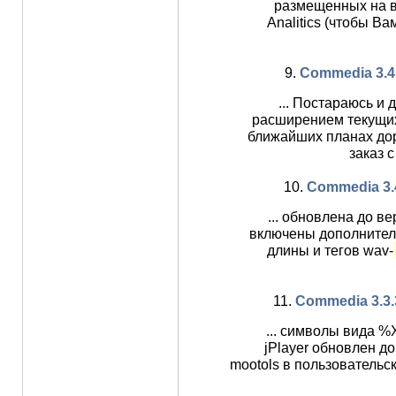
размещенных на в
Analitics (чтобы В
9.
Commedia 3.4.1
... Постараюсь и
расширением текущих
ближайших планах дор
заказ с
10.
Commedia 3.4 
... обновлена до ве
включены дополнител
длины и тегов wav-
11.
Commedia 3.3.3 
... символы вида 
jPlayer обновлен до
mootols в пользовательск