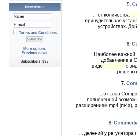
5.
C
Newsletter
... от количества
ф
принудительная устан
устройствах. Доб
Terms and Conditions
6.
Co
More options
Previous news
Наиболее важной 
добавление в 
Subscribers: 393
виде
файлов
с вид
решено в
7.
Comm
... от слов Comp
полноценной возможн
расширением mp4 (m4a), р
8.
Commedia 3
... делений у регулятора 