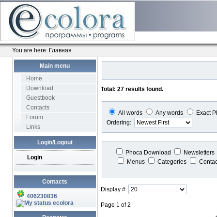
You are here:
Главная
Main menu
Home
Download
Total: 27 results found.
Guestbook
Contacts
All words
Any words
Exact P
Forum
Ordering:
Links
Login/Logout
Phoca Download
Newsletters
Login
Menus
Categories
Conta
Contacts
Display #
406230836
ecolora
Page 1 of 2