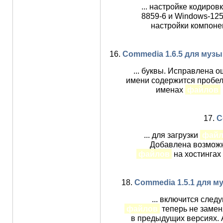
... настройке кодиров
8859-6 и Windows-125
настройки компоне
16.
Commedia 1.6.5 для музы
... буквы. Исправлена о
имени содержится пробел
именах
файлов
17.
C
... для загрузки
файл
Добавлена возможн
файлов
на хостингах
18.
Commedia 1.5.1 для м
... включится след
файлов
теперь не заменя
в предыдущих версиях. 