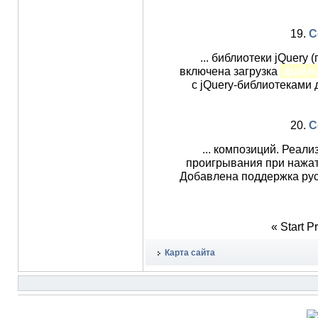
19.
C
... библиотеки jQuery
включена загрузка
файл
с jQuery-библиотеками
20.
C
... композиций. Реал
проигрывания при нажати
Добавлена поддержка рус
«
Start
P
Карта сайта