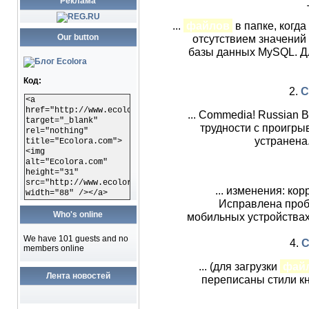
Реклама
...
файлов
в папке, когда
Our button
отсутствием значений
базы данных MySQL. Дл
Код:
2.
C
<a
href="http://www.ecolora.com"
... Commedia! Russian 
target="_blank"
трудности с проигр
rel="nothing"
устранена.
title="Ecolora.com">
<img
alt="Ecolora.com"
height="31"
src="http://www.ecolora.com/images/ecoloracom.gif"
... изменения: ко
width="88" /></a>
Исправлена про
Who's online
мобильных устройствах.
We have 101 guests and no
4.
C
members online
... (для загрузки
фай
Лента новостей
переписаны стили кн