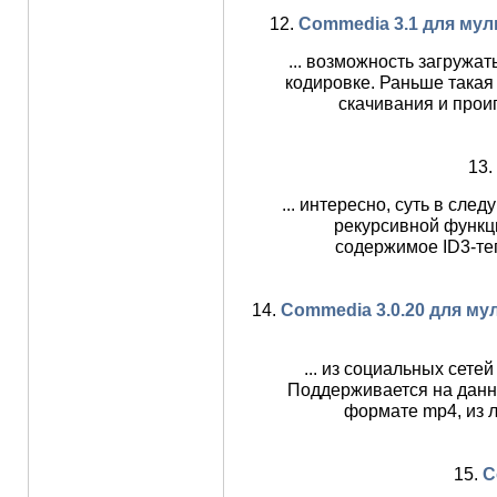
12.
Commedia 3.1 для мул
... возможность загружат
кодировке. Раньше такая
скачивания и про
13.
... интересно, суть в сл
рекурсивной функц
содержимое ID3-те
14.
Commedia 3.0.20 для м
... из социальных сете
Поддерживается на дан
формате mp4, из л
15.
C