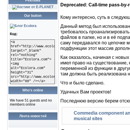
Реклама
Deprecated: Call-time pass-by-r
Our button
Кому интересно, суть в следую
Данный метод был использован 
требовалось проанализировать 
Код:
файлов в папке, но и в её подп
<a
саму передавался по цепочке м
href="http://www.ecolora.com"
подфункции этот массив допол
target="_blank"
rel="nothing"
Как оказалось, начиная с новых
title="Ecolora.com">
имел право на существование, 
<img
переменной из функции в другу
alt="Ecolora.com"
height="31"
там должна быть реализована н
src="http://www.ecolora.com/images/ecoloracom.gif"
width="88" /></a>
Что и было сделано.
Who's online
Удачных Вам проектов!
Последнюю версию берем отсю
We have 51 guests and no
members online
Commedia component and
Лента новостей
musical sites