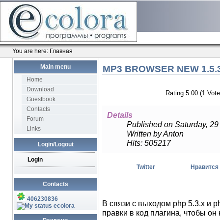
You are here:
Главная
Main menu
MP3 BROWSER NEW 1.5.3
Home
Download
Rating 5.00 (1 Vote
Guestbook
Contacts
Details
Forum
Published on Saturday, 2
Links
Written by Anton
Hits: 505217
Login/Logout
Login
Twitter
Нравится
Contacts
406230836
В связи с выходом php 5.3.x и 
ecolora
правки в код плагина, чтобы он