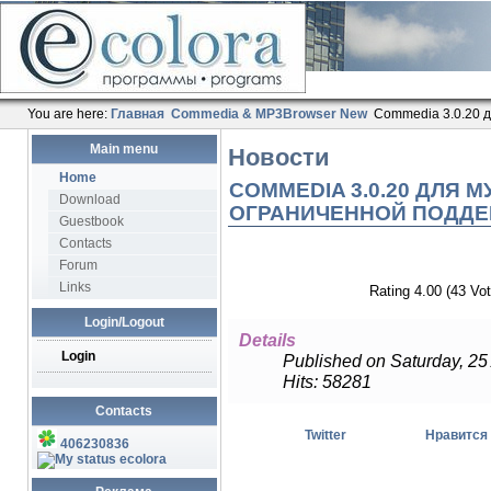
You are here:
Главная
Commedia & MP3Browser New
Commedia 3.0.20 
Main menu
Новости
Home
COMMEDIA 3.0.20 ДЛЯ
Download
ОГРАНИЧЕННОЙ ПОДДЕ
Guestbook
Contacts
Forum
Links
Rating 4.00 (43 Vot
Login/Logout
Details
Login
Published on Saturday, 25
Hits: 58281
Contacts
Twitter
Нравится
406230836
ecolora