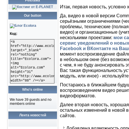
Реклама
Итак, первая новость, условно 
Да, видео в новой версии Comm
Our button
серьёзными ограничениями (чес
проблемы, технические (полная
видео) и организационные (уч
Код:
несколькими проектами:
мои с
<a
сервис уведомлений о новых
href="http://www.ecolora.com"
Facebook и ВКонтакте на Ваш
target="_blank"
момент воспроизведение файлов
rel="nothing"
в небольшом окне (без возможнс
title="Ecolora.com">
<img
с чем, я не буду анонсировать 
alt="Ecolora.com"
Вас такая функциональность ус
height="31"
модуль, или иное) - используйт
src="http://www.ecolora.com/images/ecoloracom.gif"
width="88" /></a>
Постараюсь в ближайшем будущ
Who's online
воспроизведением видео решит
видеоформатов.
We have 39 guests and no
members online
Далее вторая новость, хорошая,
остальных изменений в новой 
сайтов.
Лента новостей
Добавлена возможность опр