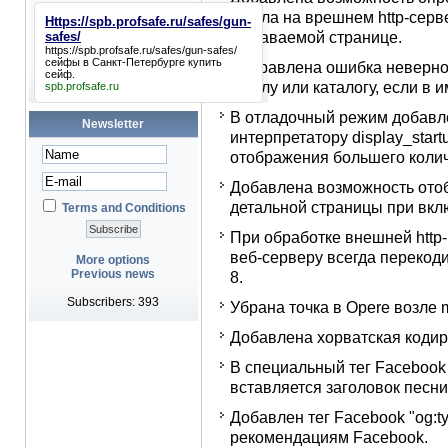
файла на врешнем http-серве
Https://spb.profsafe.ru/safes/gun-
выдаваемой странице.
safes/
https://spb.profsafe.ru/safes/gun-safes/
сейфы в Санкт-Петербурге купить
Исправлена ошибка неверной 
сейф.
файлу или каталогу, если в и
spb.profsafe.ru
В отладочный режим добавл
Newsletter
интерпретатору display_startu
отображения большего колич
Добавлена возможность ото
детальной страницы при вк
Terms and Conditions
При обработке внешней http
веб-серверу всегда перекод
More options
Previous news
8.
Subscribers: 393
Убрана точка в Opere возле
Добавлена хорватская кодир
В специальный тег Facebook 
вставляется заголовок песни
Добавлен тег Facebook "og:t
рекомендациям Facebook.