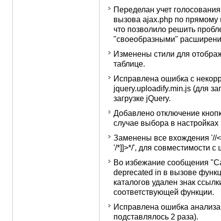
Переделан учет голосования
вызова ajax.php по прямому 
что позволило решить пробл
"своеобразными" расширениям
Изменены стили для отобра
таблице.
Исправлена ошибка с некорр
jquery.uploadify.min.js (для 
загрузке jQuery.
Добавлено отключение кнопк
случае выбора в настройках 
Заменены все вхождения '//<![C
'/*]]>*/', для совместимости
Во избежание сообщения "Cal
deprecated in в вызове фун
каталогов удален знак ссылки
соответствующей функции.
Исправлена ошибка анализа п
подставлялось 2 раза).