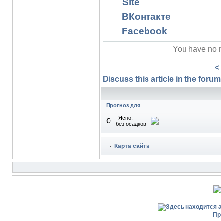
Site
ВКонтакте
Facebook
You have no r
<
Discuss this article in the forums
Прогноз для
:
...
Ясно,
o
:
...
без осадков
:
...
Карта сайта
Пр