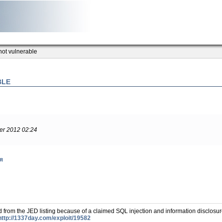
ot vulnerable
BLE
er 2012 02:24
я
 расширений JED по причине найденной в нем уязвимости типа SQL injection
com/exploit/19608
and
http://1337day.com/exploit/19582
om the JED listing because of a claimed SQL injection and information disclosure 
новлено: "Прямой путь" в состояние "выкл.", то Ваш сайт подвержен этой уязв
http://1337day.com/exploit/19582