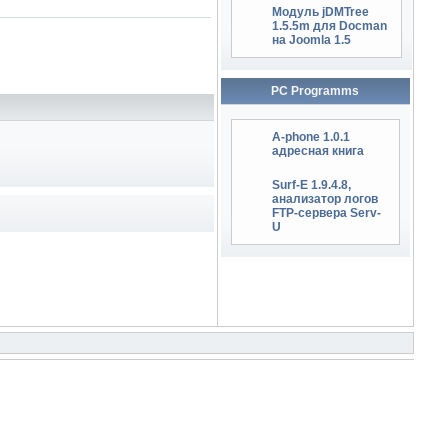
Модуль jDMTree
1.5.5m для Docman
на Joomla 1.5
PC Programms
A-phone 1.0.1
адресная книга
Surf-E 1.9.4.8,
анализатор логов
FTP-сервера Serv-
U