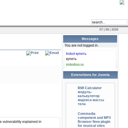
07 | 08 | 2026
Messages
You are not logged in.
Irobot купить
купить
irobotrus.ru
Extenshions for Joomla
BMI Calculator
модуль-
калькулятор
индекса массы
тела
, подробности о которой
Commedia
component and MP3
vulnerability explained in
Browser New plugin
имости.
for musical sites