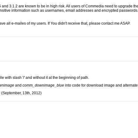
.6.5 и до 3.1.2 подвержены риску. Всем пользователям Commedia настоятель
 and 3.1.2 are known to be in high risk. All users of Commedia need to upgrade their
оляет злоумышленнику собрать информацию об именах пользователей Вашего
sensitive information such as usernames, email addresses and encrypted passwords. 
де. Это, теоретически, может позволить злоумышленнику получить полный к
бновленную версию по электронной почте в кратчайшие сроки. Если Вы не п
have all e-mailes of my users. If You didn't receive that, please contact me ASAP.
ской корректной обработки пути к своему файлу стилей как с начальным слеше
 with slash '/' and without it at the beginning of path.
пользования тем в Commedia добавлены классы к картинке для скачивания:
 и нечетной строки соответственно.
wnimage
and
comm_downimage_blue
into code for download image and alternat
0 (September, 13th, 2012)
т 13 сентября 2012 г.