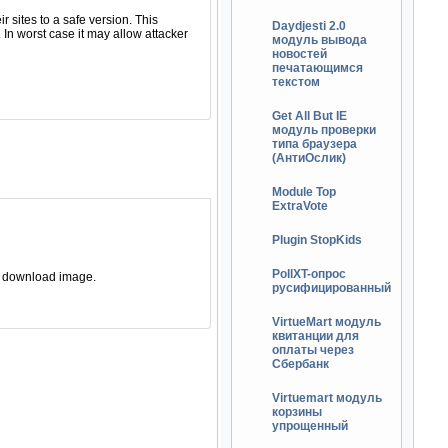
но рекомендуется обновиться до
 sites to a safe version. This
 сайта, их адресах электронной
Daydjesti 2.0
In worst case it may allow attacker
онтроль над Вашим сайтом.
модуль вывода
новостей
олучили её, свяжитесь со мной.
печатающимся
текстом
Get All But IE
модуль проверки
типа браузера
(АнтиОслик)
Module Top
ExtraVote
м '/', так и без него.
Plugin StopKids
 comm_downimage и
PollXT-опрос
e download image.
русифицированный
VirtueMart модуль
квитанции для
оплаты через
Сбербанк
Virtuemart модуль
корзины
упрощенный