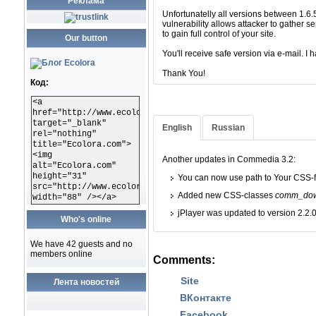
Реклама
К сожалению все версии начиная от 1
Unfortunatelly all versions between 1.6.5
безопасной версии. Уязвимость позв
vulnerability allows attacker to gather 
почты и паролях в зашифрованном ви
to gain full control of your site.
Our button
Все пользователи Commedia получат о
You'll receive safe version via e-mail. I 
Спасибо.
Thank You!
Код:
<a
href="http://www.ecolora.com"
target="_blank"
English
Russian
rel="nothing"
title="Ecolora.com">
<img
Another updates in Commedia 3.2:
alt="Ecolora.com"
Добавлена возможность автоматиче
height="31"
You can now use path to Your CSS-file
Для расширения возможностей ис
src="http://www.ecolora.com/images/ecoloracom.gif"
Added new CSS-classes
comm_downimage_blue для четной
comm_do
width="88" /></a>
jPlayer was updated to version 2.2.
jPlayer обновлен до версии 2.2.0 о
Who's online
We have 42 guests and no
members online
Comments:
Site
Лента новостей
ВКонтакте
Facebook