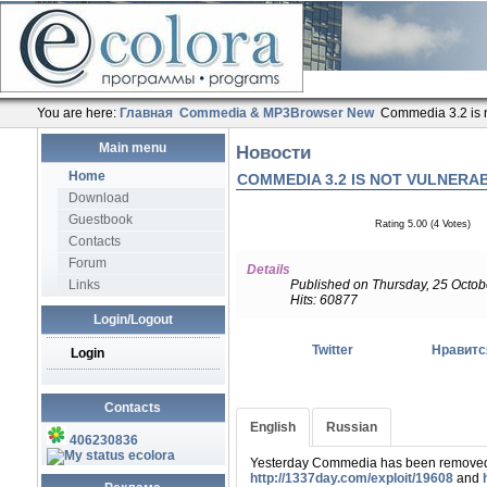
You are here:
Главная
Commedia & MP3Browser New
Commedia 3.2 is n
Main menu
Новости
Home
COMMEDIA 3.2 IS NOT VULNERA
Download
Guestbook
Rating 5.00 (4 Votes)
Contacts
Forum
Details
Links
Published on Thursday, 25 Octob
Hits: 60877
Login/Logout
Twitter
Нравитс
Login
Contacts
English
Russian
Вчера Commedia был удален из списка
406230836
раскрыты по адресам
http://1337day.
ecolora
Yesterday Commedia has been removed fr
Если у Вас в настройках плагина уста
http://1337day.com/exploit/19608
and