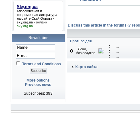
Sky.org.ua
Классическая и
современная литература
на сайте Скай Освита -
sky.org.ua
- онлайн
Discuss this article in the forums (7 repli
sky.org.ua
Newsletter
Прогноз для
:
...
Ясно,
o
:
...
без осадков
:
...
Terms and Conditions
Карта сайта
More options
Previous news
Subscribers: 393