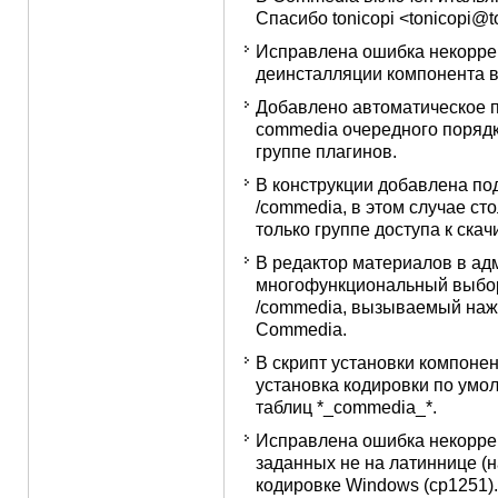
Спасибо tonicopi <tonicopi@ton
Исправлена ошибка некоррек
деинсталляции компонента в 
Добавлено автоматическое 
commedia очередного поряд
группе плагинов.
В конструкции добавлена п
/commedia
, в этом случае ст
только группе доступа к скач
В редактор материалов в ад
многофункциональный выбор
/commedia
, вызываемый наж
Commedia.
В скрипт установки компоне
установка кодировки по умол
таблиц *_commedia_*.
Исправлена ошибка некорре
заданных не на латиннице (н
кодировке Windows (cp1251).