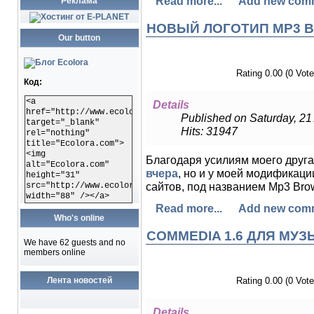
Read more...
Add new com
Реклама
НОВЫЙ ЛОГОТИП MP3 
Our button
Rating 0.00 (0 Vote
Код:
<a
Details
href="http://www.ecolora.com"
Published on Saturday, 21 
target="_blank"
Hits: 31947
rel="nothing"
title="Ecolora.com">
<img
Благодаря усилиям моего друга
alt="Ecolora.com"
вчера
, но и у моей модификац
height="31"
сайтов, под названием Mp3 Brow
src="http://www.ecolora.com/images/ecoloracom.gif"
width="88" /></a>
Read more...
Add new com
Who's online
COMMEDIA 1.6 ДЛЯ МУ
We have 62 guests and no
members online
Лента новостей
Rating 0.00 (0 Vote
Details