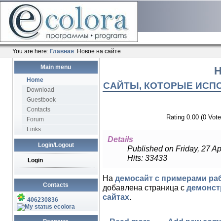
You are here:
Главная
Новое на сайте
Main menu
Н
Home
САЙТЫ, КОТОРЫЕ ИСП
Download
Guestbook
Contacts
Rating 0.00 (0 Vote
Forum
Links
Details
Login/Logout
Published on Friday, 27 Ap
Hits: 33433
Login
На
демосайт с примерами ра
Contacts
добавлена страница с
демонст
сайтах
.
406230836
ecolora