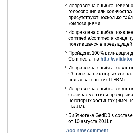
Исправлена ошибка неверног
голосования или количества 
присутствуют несколько таб
композициями.
Исправлена ошибка появлени
commedia
/commedia
конце пу
появившаяся в предыдущей ве
Пройдена 100% валидация д
Commedia, на
http://validato
Исправлена ошибка отcутств
Chrome на некоторых хостинг
пользовательских ПЭВМ).
Исправлена ошибка отсутст
скачиваемого или проигрыв
некоторых хостингах (именно
ПЭВМ).
Библиотека GetID3 в составе
от 10 августа 2011 г.
Add new comment