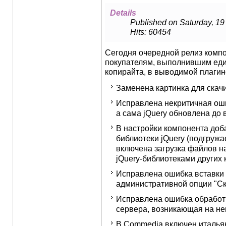
Details
Published on Saturday, 1
Hits: 60454
Сегодня очередной релиз комп
покупателям, выполнившим еди
копирайта, в выводимой плагин
Заменена картинка для скач
Исправлена некритичная оши
а сама jQuery обновлена до в
В настройки компонента доб
библиотеки jQuery (подгружа
включена загрузка файлов на
jQuery-библиотеками других 
Исправлена ошибка вставки
административной опции "Ск
Исправлена ошибка обработки
сервера, возникающая на не
В Commedia включен итальян