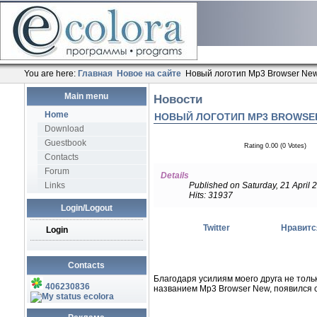
You are here:
Главная
Новое на сайте
Новый логотип Mp3 Browser Ne
Main menu
Новости
Home
НОВЫЙ ЛОГОТИП MP3 BROWSE
Download
Guestbook
Rating 0.00 (0 Votes)
Contacts
Forum
Details
Links
Published on Saturday, 21 April 
Hits: 31937
Login/Logout
Twitter
Нравитс
Login
Contacts
Благодаря усилиям моего друга не толь
406230836
названием Mp3 Browser New, появился с
ecolora