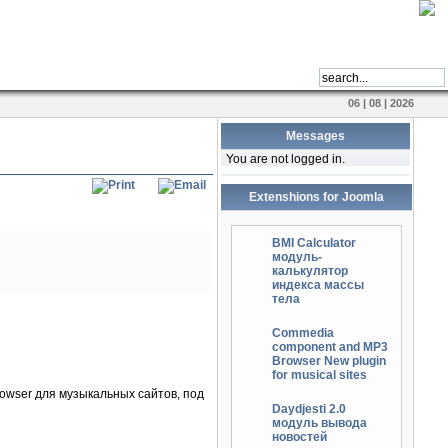
06 | 08 | 2026
Messages
You are not logged in.
Extenshions for Joomla
BMI Calculator
модуль-
калькулятор
индекса массы
тела
Commedia
component and MP3
Browser New plugin
for musical sites
rowser для музыкальных сайтов, под
Daydjesti 2.0
модуль вывода
новостей