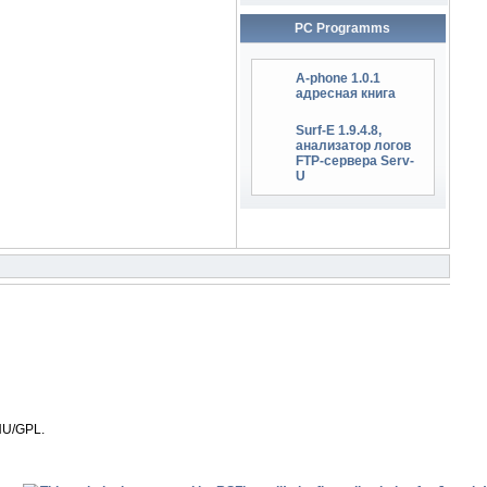
PC Programms
A-phone 1.0.1
адресная книга
Surf-E 1.9.4.8,
анализатор логов
FTP-сервера Serv-
U
NU/GPL.