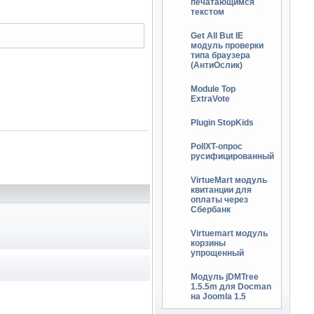
печатающимся
текстом
Get All But IE
модуль проверки
типа браузера
(АнтиОслик)
Module Top
ExtraVote
Plugin StopKids
PollXT-опрос
русифицированный
VirtueMart модуль
квитанции для
оплаты через
Сбербанк
Virtuemart модуль
корзины
упрощенный
Модуль jDMTree
1.5.5m для Docman
на Joomla 1.5