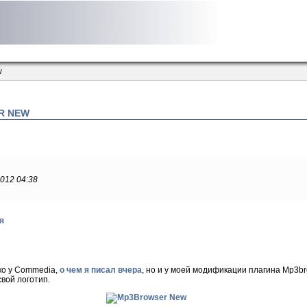
w
R NEW
2012 04:38
я
ко у Commedia,
о чем я писал вчера
, но и у моей модификации плагина Mp3b
вой логотип.