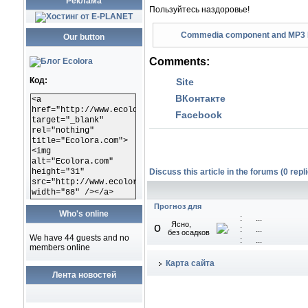
Реклама
Пользуйтесь наздоровье!
Commedia component and MP3 Br
Our button
Comments:
Код:
Site
ВКонтакте
<a
href="http://www.ecolora.com"
Facebook
target="_blank"
rel="nothing"
title="Ecolora.com">
<img
alt="Ecolora.com"
height="31"
Discuss this article in the forums (0 repli
src="http://www.ecolora.com/images/ecoloracom.gif"
width="88" /></a>
Прогноз для
Who's online
:
...
Ясно,
o
:
...
без осадков
We have 44 guests and no
:
...
members online
Карта сайта
Лента новостей