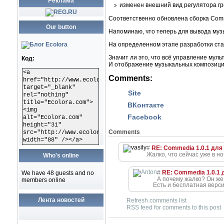
Реклама
изменен внешний вид регулятора гр
Соответственно обновлена сборка Comm
Our button
Напоминаю, что теперь для вывода музы
На определенном этапе разработки ста
Значит ли это, что всё управление мул
Код:
И отображение музыкальных композиций
<a
Comments:
href="http://www.ecolora.com"
target="_blank"
Site
rel="nothing"
title="Ecolora.com">
ВКонтакте
<img
Facebook
alt="Ecolora.com"
height="31"
Comments
src="http://www.ecolora.com/images/ecoloracom.gif"
width="88" /></a>
#
RE: Commedia 1.0.1 для 
Жалко, что сейчас уже в н
Who's online
#
RE: Commedia 1.0.1 д
We have 48 guests and no
А почему жалко? Он же 
members online
Есть и бесплатная верси
Лента новостей
Refresh comments list
RSS feed for comments to this post