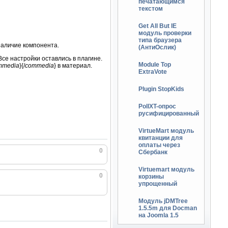
печатающимся
текстом
Get All But IE
модуль проверки
типа браузера
наличие компонента.
(АнтиОслик)
се настройки оставлись в плагине.
Module Top
mmedia
}{/
commedia
} в материал.
ExtraVote
Plugin StopKids
PollXT-опрос
русифицированный
VirtueMart модуль
квитанции для
оплаты через
0
Сбербанк
Virtuemart модуль
0
корзины
упрощенный
Модуль jDMTree
1.5.5m для Docman
на Joomla 1.5