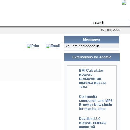
07 | 08 | 2026
Messages
You are not logged in.
Extenshions for Joomla
BMI Calculator
модуль-
калькулятор
индекса массы
тела
Commedia
component and MP3
Browser New plugin
for musical sites
Daydjesti 2.0
модуль вывода
новостей