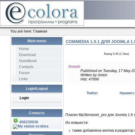
You are here:
Главная
Main menu
COMMEDIA 1.0.1 ДЛЯ JOOMLA 1.
Home
Rating 5.00 (1 Vote)
Download
Guestbook
Details
Contacts
Published on Tuesday, 17 May 2
Forum
Written by Anton
Links
Hits: 47890
Login/Logout
Twitter
Нравитс
Login
Contacts
Плагин Mp3browser_pro для Joomla 1.6 
406230836
Из новшеств:
ecolora
также добавлена кнопка в редактор