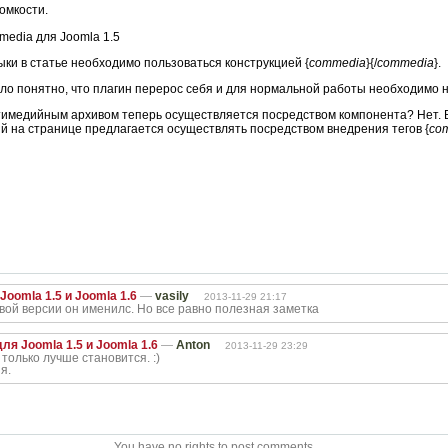
омкости.
edia для Joomla 1.5
ки в статье необходимо пользоваться конструкцией {
commedia
}{/
commedia
}.
ло понятно, что плагин перерос себя и для нормальной работы необходимо 
ьтимедийным архивом теперь осуществляется посредством компонента? Нет. В
 на странице предлагается осуществлять посредством внедрения тегов {
co
Joomla 1.5 и Joomla 1.6
—
vasily
2013-11-29 21:17
овой версии он именилс. Но все равно полезная заметка
ля Joomla 1.5 и Joomla 1.6
—
Anton
2013-11-29 23:29
только лучше становится. :)
я.
You have no rights to post comments