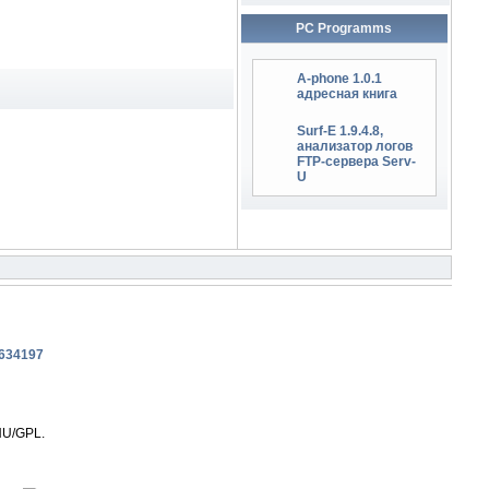
PC Programms
A-phone 1.0.1
адресная книга
Surf-E 1.9.4.8,
анализатор логов
FTP-сервера Serv-
U
NU/GPL.