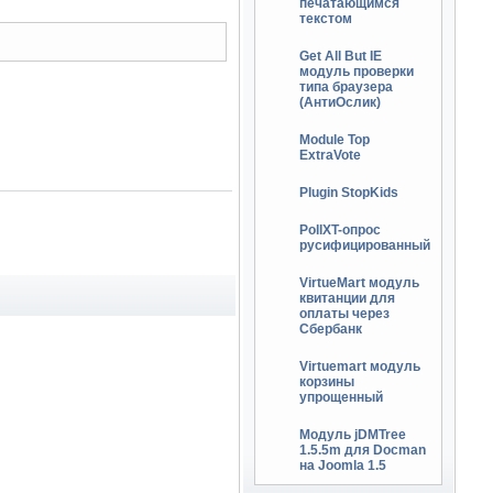
печатающимся
текстом
Get All But IE
модуль проверки
типа браузера
(АнтиОслик)
Module Top
ExtraVote
Plugin StopKids
PollXT-опрос
русифицированный
VirtueMart модуль
квитанции для
оплаты через
Сбербанк
Virtuemart модуль
корзины
упрощенный
Модуль jDMTree
1.5.5m для Docman
на Joomla 1.5