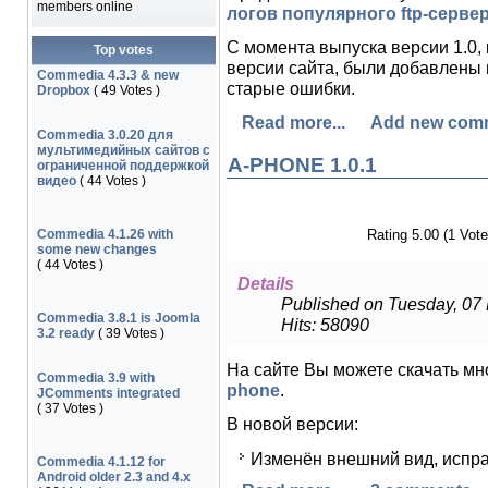
members online
логов популярного ftp-сервер
С момента выпуска версии 1.0, 
Top votes
версии сайта, были добавлены
Commedia 4.3.3 & new
старые ошибки.
Dropbox
( 49 Votes )
Read more...
Add new com
Commedia 3.0.20 для
мультимедийных сайтов с
A-PHONE 1.0.1
ограниченной поддержкой
видео
( 44 Votes )
Commedia 4.1.26 with
Rating 5.00 (1 Vote
some new changes
( 44 Votes )
Details
Published on Tuesday, 07
Commedia 3.8.1 is Joomla
Hits: 58090
3.2 ready
( 39 Votes )
На сайте Вы можете скачать м
Commedia 3.9 with
phone
.
JComments integrated
( 37 Votes )
В новой версии:
Изменён внешний вид, испр
Commedia 4.1.12 for
Android older 2.3 and 4.x