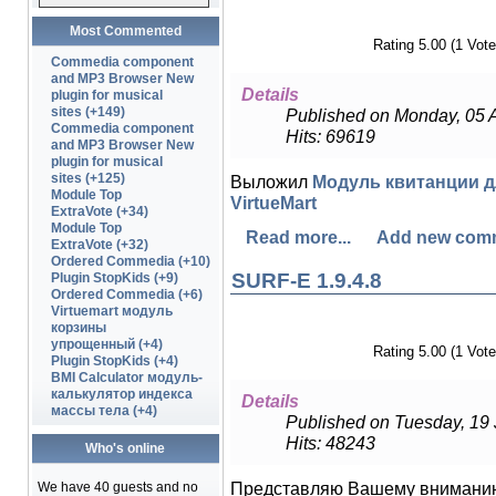
Most Commented
Rating 5.00 (1 Vote
Commedia component
and MP3 Browser New
Details
plugin for musical
sites (+149)
Published on Monday, 05 A
Commedia component
Hits: 69619
and MP3 Browser New
plugin for musical
sites (+125)
Выложил
Модуль квитанции д
Module Top
VirtueMart
ExtraVote (+34)
Module Top
Read more...
Add new com
ExtraVote (+32)
Ordered Commedia (+10)
SURF-E 1.9.4.8
Plugin StopKids (+9)
Ordered Commedia (+6)
Virtuemart модуль
корзины
упрощенный (+4)
Rating 5.00 (1 Vote
Plugin StopKids (+4)
BMI Calculator модуль-
калькулятор индекса
Details
массы тела (+4)
Published on Tuesday, 19
Hits: 48243
Who's online
Представляю Вашему вниман
We have 40 guests and no