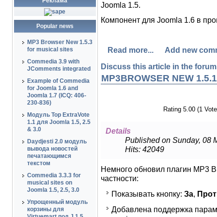
Реклама
Joomla 1.5.
Компонент для Joomla 1.6 в про
Popular news
MP3 Browser New 1.5.3
Read more...
Add new com
for musical sites
Commedia 3.9 with
Discuss this article in the forums
JComments integrated
MP3BROWSER NEW 1.5.1
Example of Commedia
for Joomla 1.6 and
Joomla 1.7 (ICQ: 406-
230-836)
Rating 5.00 (1 Vote
Модуль Top ExtraVote
1.1 для Joomla 1.5, 2.5
& 3.0
Details
Published on Sunday, 08 
Daydjesti 2.0 модуль
Hits: 42049
вывода новостей
печатающимся
текстом
Немного обновил плагин MP3 B
Commedia 3.3.3 for
частности:
musical sites on
Joomla 1.5, 2.5, 3.0
Показывать кнопку:
За
,
Прот
Упрощенный модуль
Добавлена поддержка параме
корзины для
Virtuemart под J 1.5