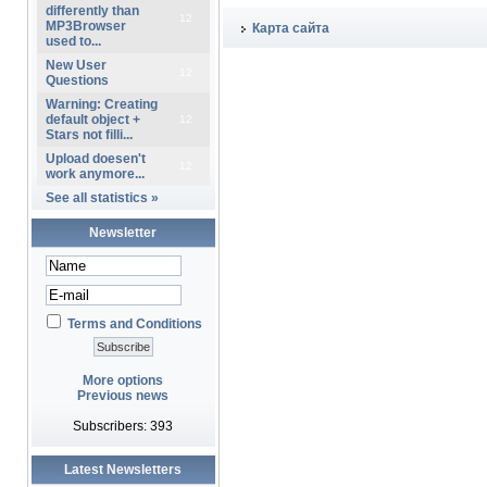
differently than
12
MP3Browser
Карта сайта
used to...
New User
12
Questions
Warning: Creating
default object +
12
Stars not filli...
Upload doesen't
12
work anymore...
See all statistics »
Newsletter
Terms and Conditions
More options
Previous news
Subscribers: 393
Latest Newsletters