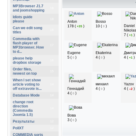
MP3Browser J1.7
18
and joomshopping
Idiots guide
18
please
Anton
Bosso
Daniel
178
(
)
10
(
)
+35
0
Can we edit song
18
Nikola
titles
7
(
)
+1
Commedia with
flash player of
17
MP3browser. How
to d...
Eugene
Ekaterina
Дмитр
5
(
)
4
(
)
4
(
)
0
0
+1
please help
16
dropbox storage
Order files,
15
newest on top
When I set show
михаил
Yazov
article voting to
14
off extravote is...
Геннадий
4
(
)
4
(
)
0
--2
4
(
)
0
Database Mode
14
change root
direction
14
(Commedia
Joomla 1.5)
Вова
3
(
)
0
Результаты
12
PollXT
12
COMMEDIA sorts