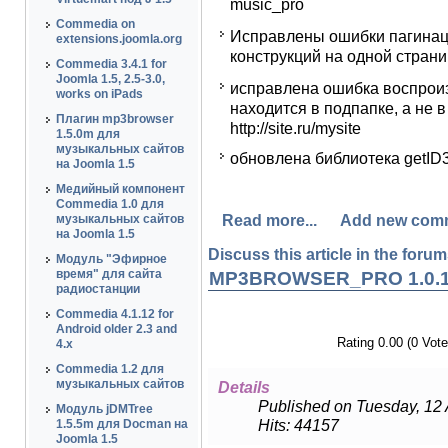
music_pro
Commedia on
Исправлены ошибки пагинаци
extensions.joomla.org
конструкций на одной стран
Commedia 3.4.1 for
Joomla 1.5, 2.5-3.0,
исправлена ошибка воспрои
works on iPads
находится в подпапке, а не в 
Плагин mp3browser
http://site.ru/mysite
1.5.0m для
музыкальных сайтов
обновлена библиотека getID3 
на Joomla 1.5
Медийный компонент
Commedia 1.0 для
Read more...
Add new com
музыкальных сайтов
на Joomla 1.5
Discuss this article in the forums
Модуль "Эфирное
время" для сайта
MP3BROWSER_PRO 1.0.
радиостанции
Commedia 4.1.12 for
Android older 2.3 and
Rating 0.00 (0 Vote
4.x
Commedia 1.2 для
музыкальных сайтов
Details
Published on Tuesday, 12 
Модуль jDMTree
Hits: 44157
1.5.5m для Docman на
Joomla 1.5