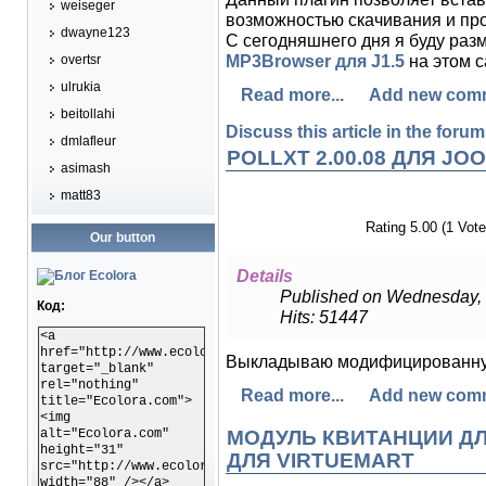
weiseger
возможностью скачивания и пр
dwayne123
С сегодняшнего дня я буду раз
MP3Browser для J1.5
на этом с
overtsr
ulrukia
Read more...
Add new com
beitollahi
Discuss this article in the forums
dmlafleur
POLLXT 2.00.08 ДЛЯ JOO
asimash
matt83
Rating 5.00 (1 Vote
Our button
Details
Published on Wednesday, 
Код:
Hits: 51447
<a
href="http://www.ecolora.com"
Выкладываю модифицированну
target="_blank"
rel="nothing"
Read more...
Add new com
title="Ecolora.com">
<img
alt="Ecolora.com"
МОДУЛЬ КВИТАНЦИИ ДЛ
height="31"
ДЛЯ VIRTUEMART
src="http://www.ecolora.com/images/ecoloracom.gif"
width="88" /></a>