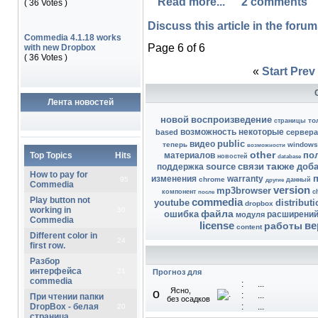
Read more...
2 comments
( 36 Votes )
Discuss this article in the forums
Commedia 4.1.18 works
Page 6 of 6
with new Dropbox
( 36 Votes )
«
Start
Prev
Лента новостей
новой
воспроизведение
то
страницы
возможность
некоторые
based
сервера
public
видео
теперь
windows
возможности
other
по
Top Topics
Hits
материалов
новостей
database
также
source
связи
доб
поддержка
How to pay for
п
изменения
warranty
95
chrome
данный
другие
Commedia
version
mp3browser
компонент
c
после
Play button not
commedia
youtube
distributi
dropbox
working in
30
файла
ошибка
расширени
модуля
Commedia
license
ве
работы
content
Different color in
24
first row.
Разбор
интерфейса
21
Прогноз для
commedia
:
...
Ясно,
o
:
...
При чтении папки
без осадков
DropBox - белая
:
...
20
страница