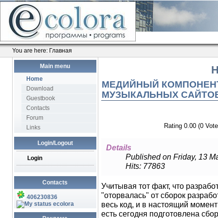
You are here:
Главная
Main menu
Н
Home
МЕДИЙНЫЙ КОМПОНЕНТ 
Download
МУЗЫКАЛЬНЫХ САЙТОВ 
Guestbook
Contacts
Forum
Rating 0.00 (0 Vote
Links
Login/Logout
Details
Published on Friday, 13 M
Login
Hits: 77863
Contacts
Учитывая тот факт, что разраб
"оторвалась" от сборок разраб
406230836
весь код, и в настоящий момен
ecolora
есть сегодня подготовлена сбо