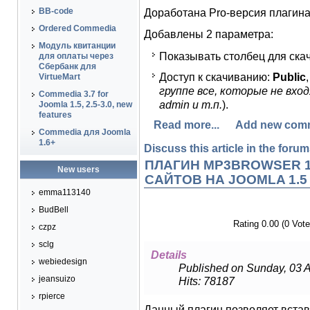
BB-code
Доработана Pro-версия плагина 
Ordered Commedia
Добавлены 2 параметра:
Модуль квитанции
Показывать столбец для ска
для оплаты через
Сбербанк для
Доступ к скачиванию:
Public
,
VirtueMart
группе все, которые не вход
Commedia 3.7 for
admin и т.п.
).
Joomla 1.5, 2.5-3.0, new
features
Read more...
Add new com
Commedia для Joomla
1.6+
Discuss this article in the forums
ПЛАГИН MP3BROWSER 1
New users
САЙТОВ НА JOOMLA 1.5
emma113140
BudBell
Rating 0.00 (0 Vote
czpz
sclg
Details
webiedesign
Published on Sunday, 03 A
jeansuizo
Hits: 78187
rpierce
Данный плагин позволяет встав