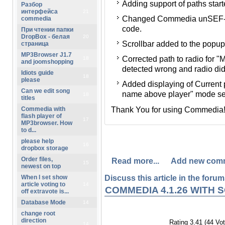
Adding support of paths start
Разбор
SEF-урл и убрана из описан
интерфейса
21
Changed Commedia unSEF-url
проигрыватель (который fa
commedia
code.
При чтении папки
Добавлена полоса прокрут
DropBox - белая
20
Scrollbar added to the popu
страница
подкорректирован вывод п
MP3Browser J1.7
Corrected path to radio for "
(иногда путь определялся 
18
and joomshopping
detected wrong and radio didn
Idiots guide
Добавлено отображение наз
18
please
Added displaying of Current
радио в случае, когда выб
Can we edit song
name above player" mode sele
над проигрывателем".
18
titles
Thank You for using Commedia
Спасибо Вам за поддержку пр
Commedia with
flash player of
17
MP3browser. How
to d...
please help
16
dropbox storage
Order files,
Read more...
Add new com
15
newest on top
Discuss this article in the forums
When I set show
article voting to
14
COMMEDIA 4.1.26 WITH
off extravote is...
Database Mode
14
change root
direction
Rating 3.41 (44 Vot
14