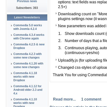
Previous news
options: text fields was repl
поля с идентификаторами г
2.5+)
групп пользователей (тольк
Subscribers: 393
Downloading count on "More
Отображение количества ск
Latest Newsletters
plugins settings now (it wasn'
плагина Commedia (раньше 
Commedia 5.0 works
New parameters was added 
В теги Commedia добавлен
with Joomla 4.2.4
Show downloads count (
Показывать количество
Commedia 4.3.4 works
with Chrome again
Number of days that a fil
Сколько дней считать
Commedia 4.2.5 & new
Continuous playing, autom
Автопереход на следу
Dropbox
(continuous=yes/no)
(continuous=yes/no)
Commedia 4.2.3 with
some new changes
Uploadify.js (for uploading fi
Uploadify.js (для загрузки 
Commedia 4.1.26 with
Changed css-styles of upload
Немного переписаны стили 
some new changes
Commedia 4.1.18
Thank You for using Commedia
Спасибо Вам за поддержку пр
works with new
Dropbox
Commedia 4.1.12 for
Android older 2.3 and
4.x
Read more...
1 comment
Commedia 4.1.10
works with new
Dropbox