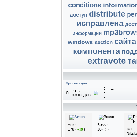
conditions
informatio
distribute
ре
доступ
исправлена
дост
mp3brow
информации
сайта
windows
section
компонента
под
extravote
та
Прогноз для
:
...
Ясно,
o
:
...
без осадков
:
...
Anton
Bosso
Danie
178
(
)
10
(
)
+35
0
Nikol