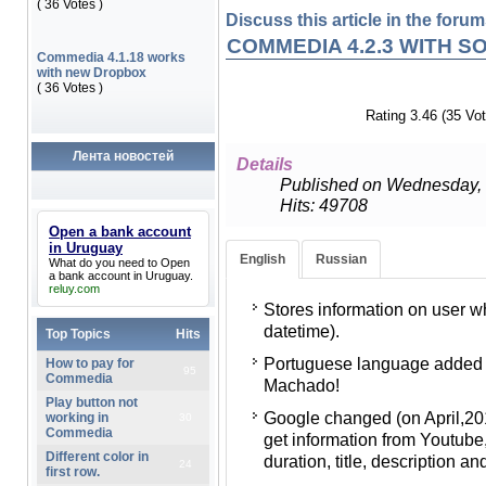
( 36 Votes )
Discuss this article in the forums
COMMEDIA 4.2.3 WITH 
Commedia 4.1.18 works
with new Dropbox
( 36 Votes )
Rating 3.46 (35 Vot
Лента новостей
Details
Published on Wednesday, 
Hits: 49708
Open a bank account
Сохраняется информация о
in Uruguay
English
Russian
What do you need to
Open
(логин, IP, дата и время заг
a bank account in Uruguay
.
reluy.com
Добавлен португальский яз
Stores information on user wh
datetime).
В связи с тем, что Google
Top Topics
Hits
о видео с Youtube (в апреле
Portuguese language added (
How to pay for
95
Commedia. Теперь снова д
Commedia
Machado!
заголовке, описании и дат
Play button not
Google changed (on April,201
working in
30
Добавлена поддержка пути
Commedia
get information from Youtube,
https://youtu.be/
Different color in
duration, title, description an
24
first row.
В кнопке facebook like изм