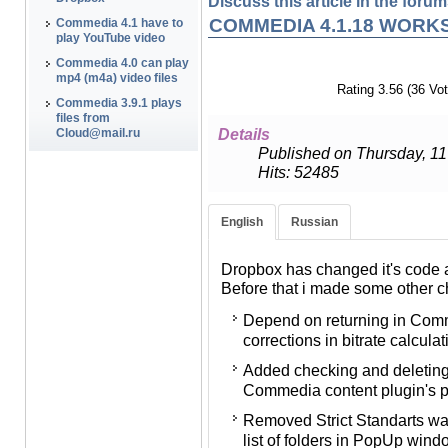
Discuss this article in the forums
COMMEDIA 4.1.18 WORK
Commedia 4.1 have to
play YouTube video
Commedia 4.0 can play
mp4 (m4a) video files
Rating 3.56 (36 Vot
Commedia 3.9.1 plays
В связи с тем, что DropBox с
files from
вносить изменения в Commedi
Details
Cloud@mail.ru
другие коррективы:
Published on Thursday, 1
Hits: 52485
В связи с недавним откато
версии 1.9.7 внесены корр
файла.
English
Russian
Добавлена проверка и удал
Dropbox has changed it's code a
параметров ширины и высо
Before that i made some other
плеера Commedia.
Depend on returning in Comm
Устранено предупреждение S
corrections in bitrate calcula
файле выбора списка папо
Административной панели.
Added checking and deleting '
Commedia content plugin's p
Добавлена функция для оп
PHP (iPad, iPhone, iPod).
Removed Strict Standarts war
list of folders in PopUp wind
Исключено отображение кн