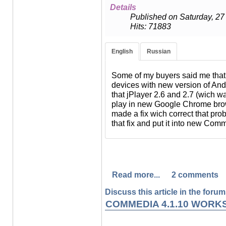
Details
Published on Saturday, 2
Hits: 71883
English
Russian
Некоторые из моих покупател
перестала работать на некото
Some of my buyers said me tha
Android. Причем проблема, ка
devices with new version of And
браузером Google Chrome, ко
that jPlayer 2.6 and 2.7 (wich 
разработчики. Я провел иссл
play in new Google Chrome brow
разработчики jPlayer знают о
made a fix wich correct that pro
промежуточную подкорректиро
that fix and put it into new Com
я интегрировал в новую Comm
Read more...
2 comments
Discuss this article in the forums
COMMEDIA 4.1.10 WORK