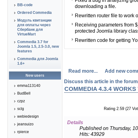
Fixed a bug in analyzing gro
Исправлена ошибка анализ
BB-code
downloading a file.
голосовании и скачивании
Ordered Commedia
Rewritten router file to work
Переписан файл роутера с 
Модуль квитанции
Receiving parameters from
Получение параметров из
для оплаты через
Сбербанк для
protected Joomla library class
методы классов библиотеки
VirtueMart
Rewritten code for getting Yo
Переписан код получения 
Commedia 3.7 for
Joomla 1.5, 2.5-3.0, new
features
Commedia для Joomla
1.6+
Read more...
Add new com
New users
Discuss this article in the forums
emma113140
COMMEDIA 4.3.4 WORKS
BudBell
czpz
Rating 2.59 (27 Vot
sclg
webiedesign
Details
jeansuizo
Published on Thursday, 10
rpierce
Hits: 43929