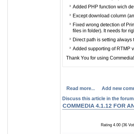
устройств.
Added PHP function wich dete
Исправлено неверное опре
Except download column (and 
таблице, зависящее от коли
Fixed wrong detection of Pr
таблице).
files in folder). It needs for r
Задано принудительная уст
Direct path is setting always
мобильных устройствах.
Added supporting of RTMP vid
Добавлена поддержка RTMP 
Thank You for using Commedia
Спасибо Вам за поддержку пр
Read more...
Add new com
Discuss this article in the forums
COMMEDIA 4.1.12 FOR A
Rating 4.00 (36 Vot