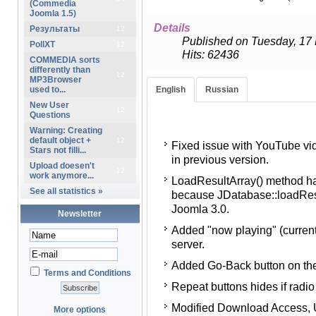
(Commedia
Joomla 1.5)
Details
Результаты
12
Published on Tuesday, 17
PollXT
12
Hits: 62436
COMMEDIA sorts
differently than
12
MP3Browser
used to...
English
Russian
New User
12
Questions
Исправлена проблема с от
Warning: Creating
default object +
12
Fixed issue with YouTube vid
странице, появившаяся в 
Stars not filli...
in previous version.
Метод LoadResultArray() из
Upload doesen't
12
work anymore...
LoadResultArray() method h
что JDatabase::loadResultA
See all statistics »
because JDatabase::loadRes
с Joomla 3.0.
Joomla 3.0.
Newsletter
Добавлена возможность по
Added "now playing" (current
композиции с Shoutcast (1.x
server.
Добавлена кнопка назад на
Added Go-Back button on the 
открывается по ссылке Подр
Terms and Conditions
Repeat buttons hides if radio
Скрывается кнопка "Повтор
Modified Download Access, 
В настройках скачивания, з
More options