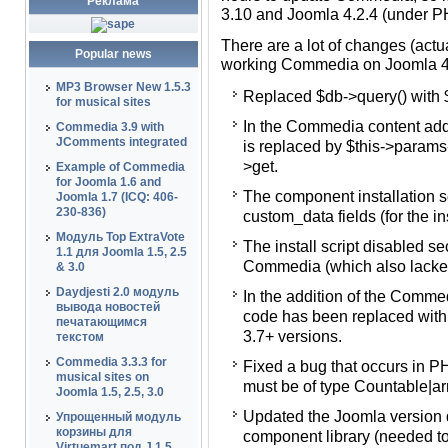
Реклама
3.10 and Joomla 4.2.4 (under P
Сделано на самом деле было 
There are a lot of changes (act
Popular news
В файлах для версии Jooml
working Commedia on Joomla 4.
>execute()
MP3 Browser New 1.5.3
Replaced $db->query() with $
for musical sites
В контентном плагине Com
In the Commedia content add
значений параметров с $thi
Commedia 3.9 with
JComments integrated
is replaced by $this->params
В скрипте установки компо
>get.
Example of Commedia
client_id и custom_data (д
for Joomla 1.6 and
The component installation scr
Joomla 4).
Joomla 1.7 (ICQ: 406-
230-836)
custom_data fields (for the i
В скрипте установки отклю
Модуль Top ExtraVote
The install script disabled se
ранними версиями Commedi
1.1 для Joomla 1.5, 2.5
Commedia (which also lacked 
параметры, связанные с гр
& 3.0
Daydjesti 2.0 модуль
In the addition of the Commed
В плагине кнопки Commedia 
вывода новостей
code has been replaced with "
"if (!$app->isClient('admin')
печатающимся
3.7+ versions.
текстом
Исправлена ошибка, возник
Commedia 3.3.3 for
Fixed a bug that occurs in P
Argument #1 ($value) must be 
musical sites on
must be of type Countable|arra
связанная с группами поль
Joomla 1.5, 2.5, 3.0
Updated the Joomla version 
Обновлена функция опреде
Упрощенный модуль
корзины для
component library (needed to
компонента Commedia (нуж
Virtuemart под J 1.5