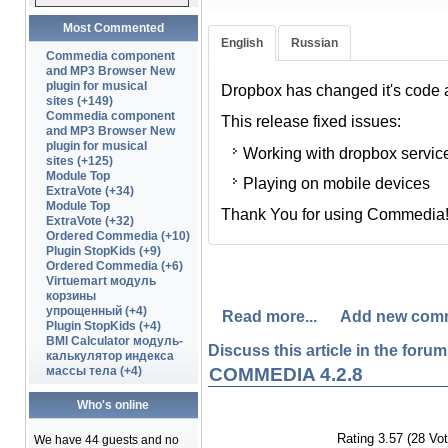
Most Commented
English
Russian
В связи с тем, что DropBox с
Commedia component
вносить изменения в Commedi
and MP3 Browser New
plugin for musical
Dropbox has changed it's code a
В этом релизе только два изм
sites (+149)
Commedia component
This release fixed issues:
and MP3 Browser New
корректная работа с новой
plugin for musical
Working with dropbox servic
sites (+125)
Исправлена проблема с п
Module Top
Playing on mobile devices
мобильных устройствах.
ExtraVote (+34)
Module Top
Thank You for using Commedia
Спасибо Вам за поддержку пр
ExtraVote (+32)
Ordered Commedia (+10)
Plugin StopKids (+9)
Ordered Commedia (+6)
Virtuemart модуль
корзины
упрощенный (+4)
Read more...
Add new com
Plugin StopKids (+4)
BMI Calculator модуль-
Discuss this article in the forums
калькулятор индекса
массы тела (+4)
COMMEDIA 4.2.8
Who's online
Rating 3.57 (28 Vot
We have 44 guests and no