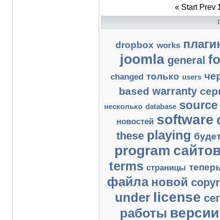
«
Start
Prev
плаги
dropbox
works
joomla
fo
general
че
только
changed
users
warranty
based
сер
source
несколько
database
software
новостей
playing
these
буде
program
сайто
terms
тепер
страницы
файла
новой
copyr
license
under
се
версии
работы