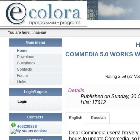
You are here:
Главная
Main menu
Н
Home
COMMEDIA 5.0 WORKS WI
Download
Guestbook
Contacts
Forum
Rating 2.59 (27 Vot
Links
Details
Login/Logout
Published on Sunday, 30 
Login
Hits: 17612
Уважаемые друзья! Наконец-то
Contacts
English
Russian
чтобы провести работу по ада
PHP 8. И я с радостью предс
406230836
ecolora
которой сохранена поддержка J
Dear Commedia users! I'm very ha
время добавлена поддержка п
hours to update Commedia, so i