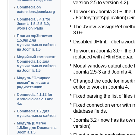
version 2.5 to version 4.2).
работы на Joomla с версии 
Commedia on
To work in Joomla 3.0+, the 
Для работы в Joomla 3.0+ 
extensions.joomla.org
JFactory::getApplication()->i
JFactory::getApplication()->i
Commedia 3.4.1 for
Joomla 1.5, 2.5-3.0,
The JView->assignRef method
Для работы в Joomla 3.0+ 
works on iPads
3.0+.
Отключен класс JHtml::_('beha
Плагин mp3browser
1.5.0m для
Disabled JHtml::_('behavior.to
Для работы в Joomla 3.0+ 
музыкальных сайтов
на Joomla 1.5
To work in Joomla 3.0+, the
JHtmlSidebar.
replaced with JHtmlSidebar.
Медийный компонент
Переписан код вывода мод
Commedia 1.0 для
Modal windows output code ha
Joomla 2.5-3 и Joomla 4.
музыкальных сайтов
на Joomla 1.5
Joomla 2.5-3 and Joomla 4.
Изменен код вставки тегов
Модуль "Эфирное
Changed the code for inserti
работы в Joomla 4.
время" для сайта
editor to work in Joomla 4.
радиостанции
Исправлена ошибка анализ
Commedia 4.1.12 for
Fixed parsing the list of files
папке, когда их там нет.
Android older 2.3 and
4.x
Fixed connection error with
Исправлена ошибка в связи
database fields.
умолчанию у некоторых по
Commedia 1.2 для
музыкальных сайтов
Joomla 3.2+ now has its own s
Для Joomla 3.2+ теперь ф
Модуль jDMTree
version).
(отличная от более старых 
1.5.5m для Docman на
Joomla 1.5