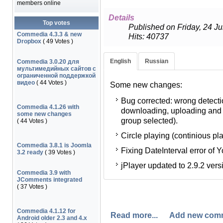
members online
Details
Top votes
Published on Friday, 24 Ju
Commedia 4.3.3 & new
Hits: 40737
Dropbox
( 49 Votes )
English
Russian
Commedia 3.0.20 для
Некоторые изменения:
мультимедийных сайтов с
ограниченной поддержкой
Обнаружена и исправлена
видео
( 44 Votes )
Some new changes:
групп пользователей, имею
Bug corrected: wrong detectio
или закачке, появившаяся в
Commedia 4.1.26 with
downloading, uploading and v
пустое значение - ни одна г
some new changes
group selected).
( 44 Votes )
Исключил YouTube из цикл
Circle playing (continious p
Исправлена ошибка DateInt
Commedia 3.8.1 is Joomla
Fixing DateInterval error of Y
которого ограничил доступ 
3.2 ready
( 39 Votes )
jPlayer updated to 2.9.2 vers
jPlayer обновлен до версии
Commedia 3.9 with
JComments integrated
( 37 Votes )
Commedia 4.1.12 for
Read more...
Add new com
Android older 2.3 and 4.x