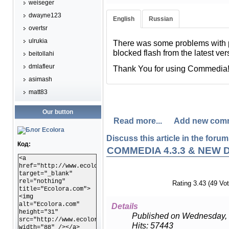
weiseger
dwayne123
English
Russian
overtsr
ulrukia
There was some problems with 
В связи с обновлениями Chrom
blocked flash from the latest ve
проигрыванием файлов в Com
beitollahi
dmlafleur
Thank You for using Commedia
Спасибо Вам за поддержку пр
asimash
matt83
Our button
Read more...
Add new com
Discuss this article in the forums
Код:
COMMEDIA 4.3.3 & NEW
<a
href="http://www.ecolora.com"
target="_blank"
rel="nothing"
Rating 3.43 (49 Vot
title="Ecolora.com">
<img
alt="Ecolora.com"
Details
height="31"
Published on Wednesday, 
src="http://www.ecolora.com/images/ecoloracom.gif"
Hits: 57443
width="88" /></a>